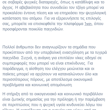
σε σοβαρές ψυχικές διαταραχές, όπως η κατάθλιψη και το
άγχος. Η αβεβαιότητα που συνοδεύει τον τζόγο μπορεί να
προκαλέσει έντονη πίεση και να επηρεάσει την ψυχολογική
κατάσταση του ατόμου. Για να εξερευνήσετε τις επιλογές
σας, μπορείτε να επισκεφθείτε την πλατφόρμα
1win
, όπου
προσφέρονται ποικιλία παιχνιδιών.
Πολλοί άνθρωποι δεν αναγνωρίζουν τα σημάδια που
προκύπτουν από την υπερβολική ενασχόληση με τα τυχερά
παιχνίδια. Συχνά, η ανάγκη για επιπλέον νίκες οδηγεί σε
συμπεριφορές που μπορεί να είναι επικίνδυνες. Για
παράδειγμα, η αίσθηση του ελέγχου μειώνεται και οι
παίκτες μπορεί να αρχίσουν να καταναλώνουν όλο και
περισσότερους πόρους, με αποτέλεσμα οικονομικά
προβλήματα και κοινωνική απομόνωση.
Η στήριξη από το οικογενειακό και κοινωνικό περιβάλλον
είναι ζωτικής σημασίας για την πρόληψη ή την παρέμβαση
σε περιπτώσεις που η ψυχική υγεία κινδυνεύει λόγω του