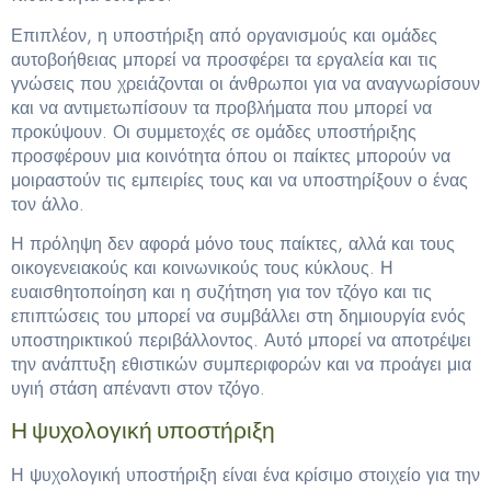
Επιπλέον, η υποστήριξη από οργανισμούς και ομάδες
αυτοβοήθειας μπορεί να προσφέρει τα εργαλεία και τις
γνώσεις που χρειάζονται οι άνθρωποι για να αναγνωρίσουν
και να αντιμετωπίσουν τα προβλήματα που μπορεί να
προκύψουν. Οι συμμετοχές σε ομάδες υποστήριξης
προσφέρουν μια κοινότητα όπου οι παίκτες μπορούν να
μοιραστούν τις εμπειρίες τους και να υποστηρίξουν ο ένας
τον άλλο.
Η πρόληψη δεν αφορά μόνο τους παίκτες, αλλά και τους
οικογενειακούς και κοινωνικούς τους κύκλους. Η
ευαισθητοποίηση και η συζήτηση για τον τζόγο και τις
επιπτώσεις του μπορεί να συμβάλλει στη δημιουργία ενός
υποστηρικτικού περιβάλλοντος. Αυτό μπορεί να αποτρέψει
την ανάπτυξη εθιστικών συμπεριφορών και να προάγει μια
υγιή στάση απέναντι στον τζόγο.
Η ψυχολογική υποστήριξη
Η ψυχολογική υποστήριξη είναι ένα κρίσιμο στοιχείο για την