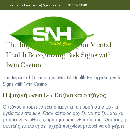
snherbalhealthcare@gmail.com
7842873518
The Impact of Gambling on Mental
Health Recognizing Risk Signs with
1win Casino
The Impact of Gambling on Mental Health Recognizing Risk
Signs with 1win Casino
Η ψυχική υγεία 1win Καζίνο και ο τζόγος
Ο τζόγος μπορεί να έχει σημαντική επιρροή στην ψυχική
υγεία των ατόμων. Όταν κάποιος αρχίζει να παίζει, αρχικά
μπορεί να νιώθει ευχαρίστηση και ενθουσιασμό. Ωστόσο, η
συνεχής εμπλοκή σε τυχερά παιχνίδια μπορεί να οδηγήσει