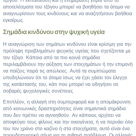
τζόγου. Η εκπαίδευση και η ενημέρωση γύρω από τα
αποτελέσματα του τζόγου μπορεί να βοηθήσει τα άτομα να
αναγνωρίσουν τους κινδύνους και να αναζητήσουν βοήθεια
εγκαίρως.
Σημάδια κινδύνου στην ψυχική υγεία
Η αναγνώριση των σημάτων κινδύνου είναι κρίσιμη για την
πρόληψη προβλημάτων ψυχικής υγείας που σχετίζονται με
τον τζόγο. Κάποια από τα πιο κοινά σημάδια
περιλαμβάνουν την αύξηση των στοιχημάτων ή την επιμονή
να παίζεις παρά τις απώλειες. Αυτά τα συμπτώματα
υποδηλώνουν ότι το άτομο ίσως να έχει χάσει τον έλεγχο
της κατάστασής του, κάτι που μπορεί να οδηγήσει σε
σοβαρές ψυχολογικές συνέπειες.
Επιπλέον, η αλλαγή στη συμπεριφορά και η απομάκρυνση
από κοινωνικές δραστηριότητες είναι σημαντικά σημάδια
που δεν πρέπει να αγνοηθούν. Αν κάποιος αρχίσει να
αποφεύγει τους φίλους και την οικογένεια, ή να περνάει όλο
του τον χρόνο στο καζίνο ή στα στοιχήματα, αυτό είναι ένα
προειδοποιητικό σήμα για το πιθανό πρόβλημα. Οι αλλαγές