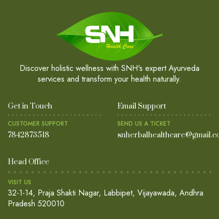
Discover holistic wellness with SNH's expert Ayurveda
services and transform your health naturally.
Get in Touch
Email Support
CUSTOMER SUPPORT
SEND US A TICKET
7842873518
snherbalhealthcare@gmail.c
Head Office
VISIT US
32-1-14, Praja Shakti Nagar, Labbipet, Vijayawada, Andhra
Pradesh 520010