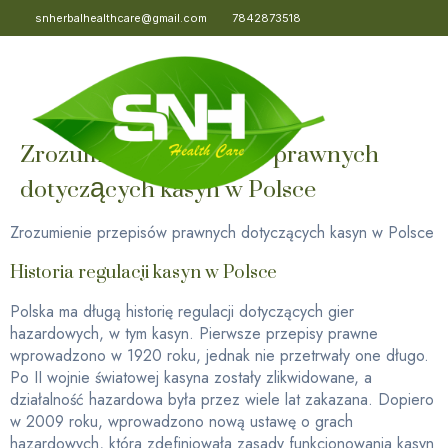
snherbalhealthcare@gmail.com
7842873518
Zrozumienie przepisów prawnych
dotyczących kasyn w Polsce
Zrozumienie przepisów prawnych dotyczących kasyn w Polsce
Historia regulacji kasyn w Polsce
Polska ma długą historię regulacji dotyczących gier
hazardowych, w tym kasyn. Pierwsze przepisy prawne
wprowadzono w 1920 roku, jednak nie przetrwały one długo.
Po II wojnie światowej kasyna zostały zlikwidowane, a
działalność hazardowa była przez wiele lat zakazana. Dopiero
w 2009 roku, wprowadzono nową ustawę o grach
hazardowych, która zdefiniowała zasady funkcjonowania kasyn