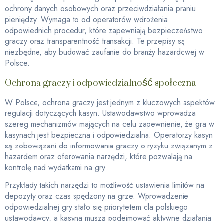
ochrony danych osobowych oraz przeciwdziałania praniu
pieniędzy. Wymaga to od operatorów wdrożenia
odpowiednich procedur, które zapewniają bezpieczeństwo
graczy oraz transparentność transakcji. Te przepisy są
niezbędne, aby budować zaufanie do branży hazardowej w
Polsce.
Ochrona graczy i odpowiedzialność społeczna
W Polsce, ochrona graczy jest jednym z kluczowych aspektów
regulacji dotyczących kasyn. Ustawodawstwo wprowadza
szereg mechanizmów mających na celu zapewnienie, że gra w
kasynach jest bezpieczna i odpowiedzialna. Operatorzy kasyn
są zobowiązani do informowania graczy o ryzyku związanym z
hazardem oraz oferowania narzędzi, które pozwalają na
kontrolę nad wydatkami na gry.
Przykłady takich narzędzi to możliwość ustawienia limitów na
depozyty oraz czas spędzony na grze. Wprowadzenie
odpowiedzialnej gry stało się priorytetem dla polskiego
ustawodawcy, a kasyna muszą podejmować aktywne działania