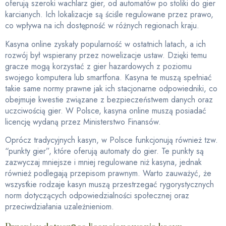
oferują szeroki wachlarz gier, od automatów po stoliki do gier
karcianych. Ich lokalizacje są ściśle regulowane przez prawo,
co wpływa na ich dostępność w różnych regionach kraju.
Kasyna online zyskały popularność w ostatnich latach, a ich
rozwój był wspierany przez nowelizacje ustaw. Dzięki temu
gracze mogą korzystać z gier hazardowych z poziomu
swojego komputera lub smartfona. Kasyna te muszą spełniać
takie same normy prawne jak ich stacjonarne odpowiedniki, co
obejmuje kwestie związane z bezpieczeństwem danych oraz
uczciwością gier. W Polsce, kasyna online muszą posiadać
licencję wydaną przez Ministerstwo Finansów.
Oprócz tradycyjnych kasyn, w Polsce funkcjonują również tzw.
“punkty gier”, które oferują automaty do gier. Te punkty są
zazwyczaj mniejsze i mniej regulowane niż kasyna, jednak
również podlegają przepisom prawnym. Warto zauważyć, że
wszystkie rodzaje kasyn muszą przestrzegać rygorystycznych
norm dotyczących odpowiedzialności społecznej oraz
przeciwdziałania uzależnieniom.