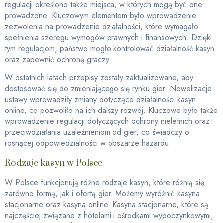
regulacji określono także miejsca, w których mogą być one
prowadzone. Kluczowym elementem było wprowadzenie
zezwolenia na prowadzenie działalności, które wymagało
spełnienia szeregu wymogów prawnych i finansowych. Dzięki
tym regulacjom, państwo mogło kontrolować działalność kasyn
oraz zapewnić ochronę graczy.
W ostatnich latach przepisy zostały zaktualizowane, aby
dostosować się do zmieniającego się rynku gier. Nowelizacje
ustawy wprowadziły zmiany dotyczące działalności kasyn
online, co pozwoliło na ich dalszy rozwój. Kluczowe było także
wprowadzenie regulacji dotyczących ochrony nieletnich oraz
przeciwdziałania uzależnieniom od gier, co świadczy o
rosnącej odpowiedzialności w obszarze hazardu.
Rodzaje kasyn w Polsce
W Polsce funkcjonują różne rodzaje kasyn, które różnią się
zarówno formą, jak i ofertą gier. Możemy wyróżnić kasyna
stacjonarne oraz kasyna online. Kasyna stacjonarne, które są
najczęściej związane z hotelami i ośrodkami wypoczynkowymi,