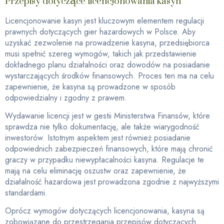
Przepisy dotyczące licencjonowania kasyn
Licencjonowanie kasyn jest kluczowym elementem regulacji
prawnych dotyczących gier hazardowych w Polsce. Aby
uzyskać zezwolenie na prowadzenie kasyna, przedsiębiorca
musi spełnić szereg wymogów, takich jak przedstawienie
dokładnego planu działalności oraz dowodów na posiadanie
wystarczających środków finansowych. Proces ten ma na celu
zapewnienie, że kasyna są prowadzone w sposób
odpowiedzialny i zgodny z prawem.
Wydawanie licencji jest w gestii Ministerstwa Finansów, które
sprawdza nie tylko dokumentację, ale także wiarygodność
inwestorów. Istotnym aspektem jest również posiadanie
odpowiednich zabezpieczeń finansowych, które mają chronić
graczy w przypadku niewypłacalności kasyna. Regulacje te
mają na celu eliminację oszustw oraz zapewnienie, że
działalność hazardowa jest prowadzona zgodnie z najwyższymi
standardami.
Oprócz wymogów dotyczących licencjonowania, kasyna są
zobowiązane do przestrzegania przepisów dotyczących