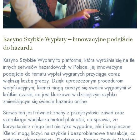
Kasyno Szybkie Wypłaty – innowacyjne podejście
do hazardu
Kasyno Szybkie Wypłaty to platforma, która wyróżnia się na tle
innych serwisów hazardowych w Polsce. Jej innowacyjne
podejście do tematu wypłat wygranych przyciąga coraz
większą liczbę graczy. Dzięki uproszczonym procedurom
weryfikacyjnym, klienci mogą cieszyć się swoimi wygranymi w
krótkim czasie, co jest kluczowe w dzisiejszym szybko
zmieniającym się świecie hazardu online.
Serwis ten jest również znany z przejrzystości zasad oraz
szerokiego wachlarza metod płatności, co sprawia, że
korzystanie z niego jest nie tylko wygodne, ale i bezpieczne.
Klienci mogą liczyć na szybkie i bezproblemowe transakcje, co