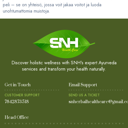
peli – se on yhteisö, jossa voit jakaa voitot ja luoda
unohtumattomia muistoja.
Discover holistic wellness with SNH's expert Ayurveda
services and transform your health naturally.
Get in Touch
Email Support
CUSTOMER SUPPORT
SEND US A TICKET
7842873518
snherbalhealthcare@gmail.c
Head Office