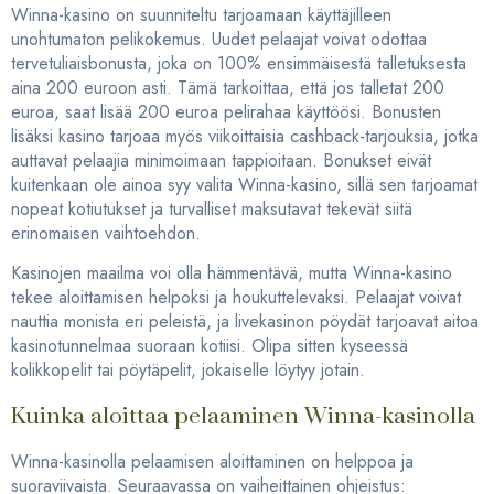
Winna-kasino on suunniteltu tarjoamaan käyttäjilleen
unohtumaton pelikokemus. Uudet pelaajat voivat odottaa
tervetuliaisbonusta, joka on 100% ensimmäisestä talletuksesta
aina 200 euroon asti. Tämä tarkoittaa, että jos talletat 200
euroa, saat lisää 200 euroa pelirahaa käyttöösi. Bonusten
lisäksi kasino tarjoaa myös viikoittaisia cashback-tarjouksia, jotka
auttavat pelaajia minimoimaan tappioitaan. Bonukset eivät
kuitenkaan ole ainoa syy valita Winna-kasino, sillä sen tarjoamat
nopeat kotiutukset ja turvalliset maksutavat tekevät siitä
erinomaisen vaihtoehdon.
Kasinojen maailma voi olla hämmentävä, mutta Winna-kasino
tekee aloittamisen helpoksi ja houkuttelevaksi. Pelaajat voivat
nauttia monista eri peleistä, ja livekasinon pöydät tarjoavat aitoa
kasinotunnelmaa suoraan kotiisi. Olipa sitten kyseessä
kolikkopelit tai pöytäpelit, jokaiselle löytyy jotain.
Kuinka aloittaa pelaaminen Winna-kasinolla
Winna-kasinolla pelaamisen aloittaminen on helppoa ja
suoraviivaista. Seuraavassa on vaiheittainen ohjeistus: