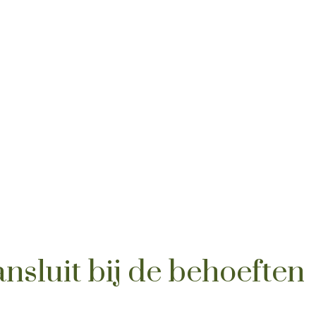
sluit bij de behoeften