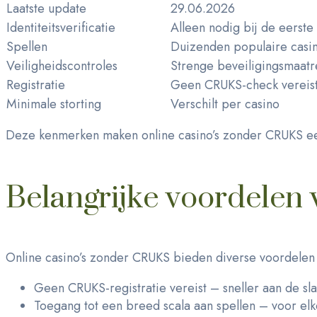
Laatste update
29.06.2026
Identiteitsverificatie
Alleen nodig bij de eerst
Spellen
Duizenden populaire casi
Veiligheidscontroles
Strenge beveiligingsmaat
Registratie
Geen CRUKS-check vereis
Minimale storting
Verschilt per casino
Deze kenmerken maken online casino’s zonder CRUKS een 
Belangrijke voordelen
Online casino’s zonder CRUKS bieden diverse voordelen 
Geen CRUKS-registratie vereist – sneller aan de sla
Toegang tot een breed scala aan spellen – voor elke