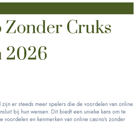
o Zonder Cruks
n 2026
d zijn er steeds meer spelers die de voordelen van online
nsluit bij hun wensen. Dit biedt een unieke kans om te
e voordelen en kenmerken van online casino’s zonder