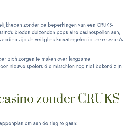
gelijkheden zonder de beperkingen van een CRUKS-
asino’s bieden duizenden populaire casinospellen aan,
Bovendien zijn de veiligheidsmaatregelen in deze casino’s
nder zich zorgen te maken over langzame
 voor nieuwe spelers die misschien nog niet bekend zijn
e casino zonder CRUKS
tappenplan om aan de slag te gaan: