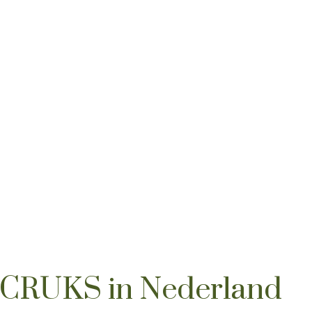
r CRUKS in Nederland