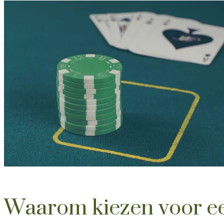
Waarom kiezen voor ee