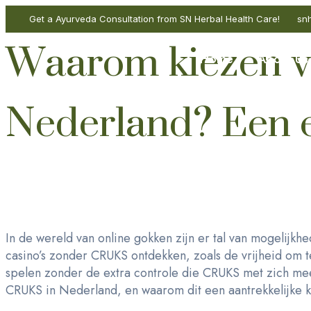
Waarom kiezen v
Get a Ayurveda Consultation from SN Herbal Health Care!
sn
Home
About Us
Nederland? Een e
In de wereld van online gokken zijn er tal van mogelijkh
casino’s zonder CRUKS ontdekken, zoals de vrijheid om 
spelen zonder de extra controle die CRUKS met zich me
CRUKS in Nederland, en waarom dit een aantrekkelijke ke