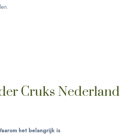
len.
nder Cruks Nederland
aarom het belangrijk is