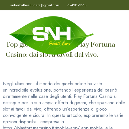
snherbalhealthcare@gmail.com
7842873518
Top giochi di casinò su Play Fortuna
Casino: dai slot a tavoli dal vivo,
Negli ultimi anni, il mondo dei giochi online ha visto
un’incredibile evoluzione, portando l’esperienza del casinò
direttamente nelle case degli utenti. Play Fortuna Casino si
distingue per la sua ampia offerta di giochi, che spaziano dalle
slot ai tavoli dal vivo, offrendo un’esperienza di gioco
coinvolgente e sicura. In questo articolo, esploreremo le varie
opzioni disponibili, compresa la
https://playfortunacasino.it/mobile-app/
app mobile, e le