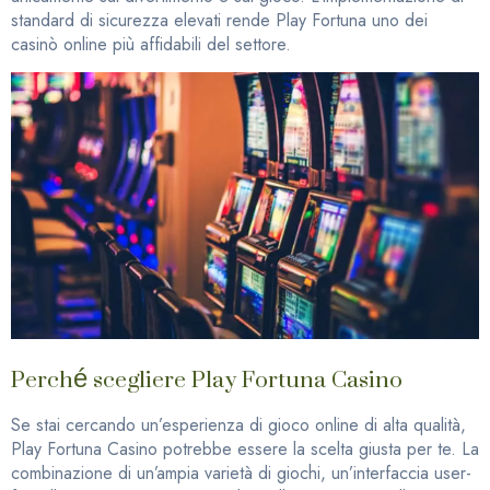
standard di sicurezza elevati rende Play Fortuna uno dei
casinò online più affidabili del settore.
Perché scegliere Play Fortuna Casino
Se stai cercando un’esperienza di gioco online di alta qualità,
Play Fortuna Casino potrebbe essere la scelta giusta per te. La
combinazione di un’ampia varietà di giochi, un’interfaccia user-