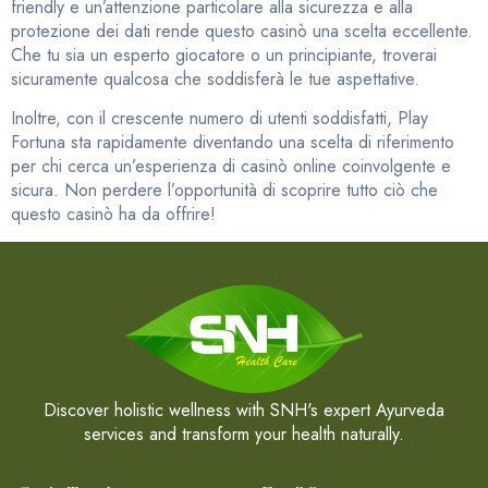
friendly e un’attenzione particolare alla sicurezza e alla
protezione dei dati rende questo casinò una scelta eccellente.
Che tu sia un esperto giocatore o un principiante, troverai
sicuramente qualcosa che soddisferà le tue aspettative.
Inoltre, con il crescente numero di utenti soddisfatti, Play
Fortuna sta rapidamente diventando una scelta di riferimento
per chi cerca un’esperienza di casinò online coinvolgente e
sicura. Non perdere l’opportunità di scoprire tutto ciò che
questo casinò ha da offrire!
Discover holistic wellness with SNH's expert Ayurveda
services and transform your health naturally.