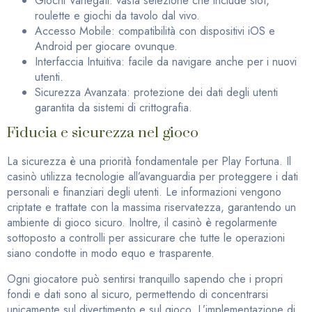
Giochi Variegati: vasta selezione che include slot,
roulette e giochi da tavolo dal vivo.
Accesso Mobile: compatibilità con dispositivi iOS e
Android per giocare ovunque.
Interfaccia Intuitiva: facile da navigare anche per i nuovi
utenti.
Sicurezza Avanzata: protezione dei dati degli utenti
garantita da sistemi di crittografia.
Fiducia e sicurezza nel gioco
La sicurezza è una priorità fondamentale per Play Fortuna. Il
casinò utilizza tecnologie all’avanguardia per proteggere i dati
personali e finanziari degli utenti. Le informazioni vengono
criptate e trattate con la massima riservatezza, garantendo un
ambiente di gioco sicuro. Inoltre, il casinò è regolarmente
sottoposto a controlli per assicurare che tutte le operazioni
siano condotte in modo equo e trasparente.
Ogni giocatore può sentirsi tranquillo sapendo che i propri
fondi e dati sono al sicuro, permettendo di concentrarsi
unicamente sul divertimento e sul gioco. L’implementazione di