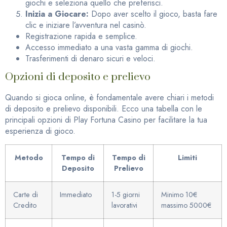
giochi e seleziona quello che preferisci.
Inizia a Giocare:
Dopo aver scelto il gioco, basta fare
clic e iniziare l’avventura nel casinò.
Registrazione rapida e semplice.
Accesso immediato a una vasta gamma di giochi.
Trasferimenti di denaro sicuri e veloci.
Opzioni di deposito e prelievo
Quando si gioca online, è fondamentale avere chiari i metodi
di deposito e prelievo disponibili. Ecco una tabella con le
principali opzioni di Play Fortuna Casino per facilitare la tua
esperienza di gioco.
Metodo
Tempo di
Tempo di
Limiti
Deposito
Prelievo
Carte di
Immediato
1-5 giorni
Minimo 10€
Credito
lavorativi
massimo 5000€