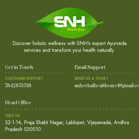
Discover holistic wellness with SNH's expert Ayurveda
services and transform your health naturally.
Get in Touch
Email Support
CUSTOMER SUPPORT
SEND US A TICKET
7842873518
snherbalhealthcare@gmail.c
Head Office
VISIT US
32-1-14, Praja Shakti Nagar, Labbipet, Vijayawada, Andhra
Pradesh 520010