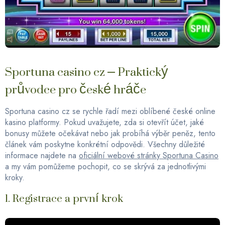
Sportuna casino cz – Praktický
průvodce pro české hráče
Sportuna casino cz se rychle řadí mezi oblíbené české online
kasino platformy. Pokud uvažujete, zda si otevřít účet, jaké
bonusy můžete očekávat nebo jak probíhá výběr peněz, tento
článek vám poskytne konkrétní odpovědi. Všechny důležité
informace najdete na
oficiální webové stránky Sportuna Casino
a my vám pomůžeme pochopit, co se skrývá za jednotlivými
kroky.
1. Registrace a první krok