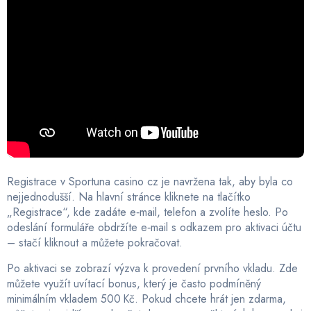
Registrace v Sportuna casino cz je navržena tak, aby byla co
nejjednodušší. Na hlavní stránce kliknete na tlačítko
„Registrace“, kde zadáte e‑mail, telefon a zvolíte heslo. Po
odeslání formuláře obdržíte e‑mail s odkazem pro aktivaci účtu
– stačí kliknout a můžete pokračovat.
Po aktivaci se zobrazí výzva k provedení prvního vkladu. Zde
můžete využít uvítací bonus, který je často podmíněný
minimálním vkladem 500 Kč. Pokud chcete hrát jen zdarma,