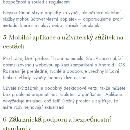
bezpečnost a soulad s regulacemi.
Nejsou žádné skryté poplatky za výběr, ale některé platební
služby mohou účtovat vlastní poplatek – doporučujeme zvolit
metodu, která má nulový nebo minimální poplatek.
5. Mobilní aplikace a uživatelský zážitek na
cestách
Pro hráče, kteří preferují hraní na mobilu, SlotsPalace nabízí
optimalizovanou webovou aplikaci kompatibilní s Android i iOS.
Rozhraní je přehledné, rychlé a podporuje všechny klíčové
funkce: vklady, výběry, bonusy i live casino.
Uživatelský zážitek je podobný desktopové verzi, takže můžete
bez problémů přepínat mezi tabletem a počítačem. Aplikace
nevyžaduje instalaci, což šetří úložný prostor a zajišťuje, že
máte vždy nejnovější aktualizaci.
6. Zákaznická podpora a bezpečnostní
standardy