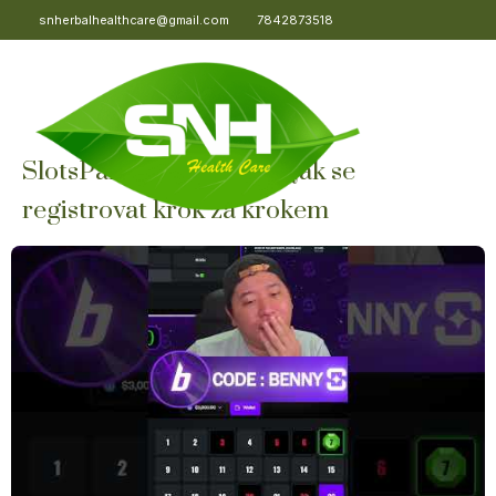
snherbalhealthcare@gmail.com
7842873518
SlotsPalace casino cz – jak se
registrovat krok za krokem