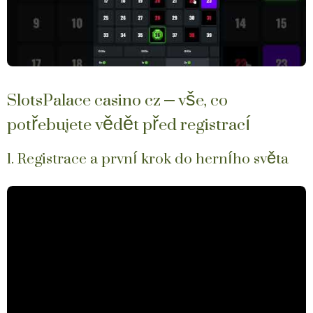
SlotsPalace casino cz – vše, co
potřebujete vědět před registrací
1. Registrace a první krok do herního světa