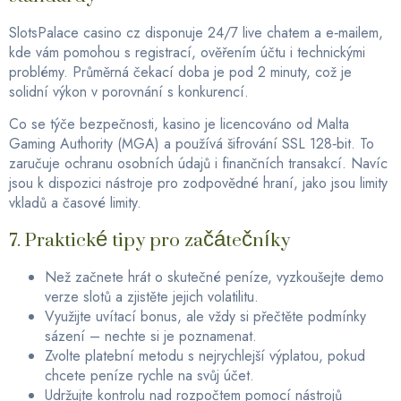
SlotsPalace casino cz disponuje 24/7 live chatem a e‑mailem,
kde vám pomohou s registrací, ověřením účtu i technickými
problémy. Průměrná čekací doba je pod 2 minuty, což je
solidní výkon v porovnání s konkurencí.
Co se týče bezpečnosti, kasino je licencováno od Malta
Gaming Authority (MGA) a používá šifrování SSL 128‑bit. To
zaručuje ochranu osobních údajů i finančních transakcí. Navíc
jsou k dispozici nástroje pro zodpovědné hraní, jako jsou limity
vkladů a časové limity.
7. Praktické tipy pro začátečníky
Než začnete hrát o skutečné peníze, vyzkoušejte demo
verze slotů a zjistěte jejich volatilitu.
Využijte uvítací bonus, ale vždy si přečtěte podmínky
sázení – nechte si je poznamenat.
Zvolte platební metodu s nejrychlejší výplatou, pokud
chcete peníze rychle na svůj účet.
Udržujte kontrolu nad rozpočtem pomocí nástrojů