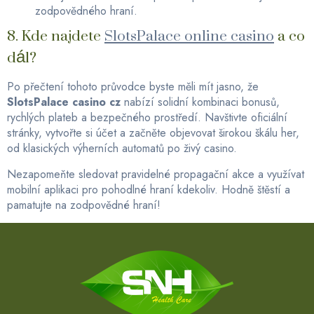
zodpovědného hraní.
8. Kde najdete
SlotsPalace online casino
a co
dál?
Po přečtení tohoto průvodce byste měli mít jasno, že
SlotsPalace casino cz
nabízí solidní kombinaci bonusů,
rychlých plateb a bezpečného prostředí. Navštivte oficiální
stránky, vytvořte si účet a začněte objevovat širokou škálu her,
od klasických výherních automatů po živý casino.
Nezapomeňte sledovat pravidelné propagační akce a využívat
mobilní aplikaci pro pohodlné hraní kdekoliv. Hodně štěstí a
pamatujte na zodpovědné hraní!