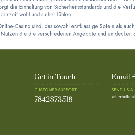
orgt die Einhaltung von Sicherheitsstandards und die Ver
derzeit wohl und sicher fühlen.
ine-Casino sind, das sowohl erstklassige Spiele als auc
n. Nutzen Sie die verschiedenen Angebote und entdecken S
Get in Touch
Email 
CUSTOMER SUPPORT
SEND US A 
7842873518
snherbalhea