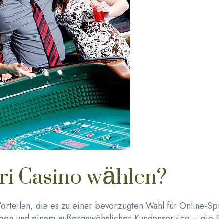
ri Casino wählen?
n Vorteilen, die es zu einer bevorzugten Wahl für Online-
ungen und einem außergewöhnlichen Kundenservice – die Pl