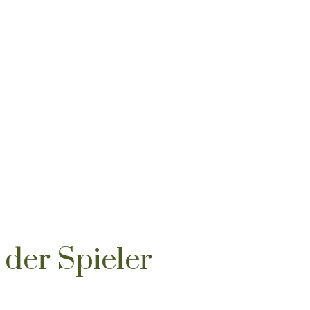
 der Spieler