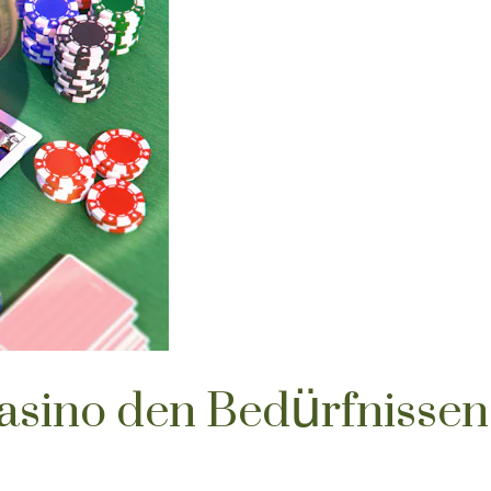
Casino den Bedürfnissen