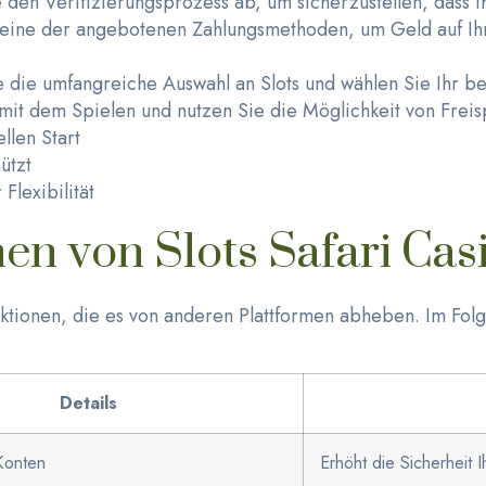
den Verifizierungsprozess ab, um sicherzustellen, dass Ih
eine der angebotenen Zahlungsmethoden, um Geld auf Ihr
 die umfangreiche Auswahl an Slots und wählen Sie Ihr be
mit dem Spielen und nutzen Sie die Möglichkeit von Frei
llen Start
ützt
Flexibilität
en von Slots Safari Cas
unktionen, die es von anderen Plattformen abheben. Im Fol
Details
Konten
Erhöht die Sicherheit 