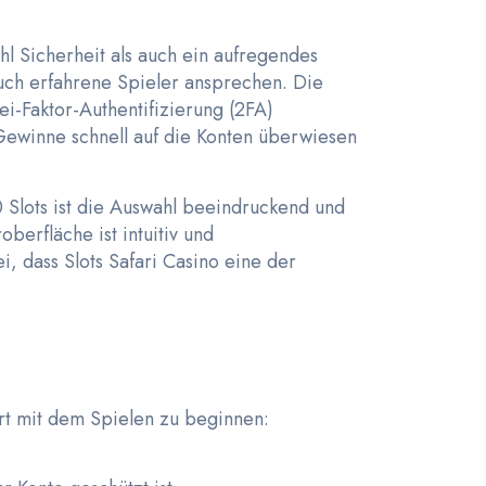
hl Sicherheit als auch ein aufregendes
auch erfahrene Spieler ansprechen. Die
ei-Faktor-Authentifizierung (2FA)
 Gewinne schnell auf die Konten überwiesen
0 Slots ist die Auswahl beeindruckend und
berfläche ist intuitiv und
i, dass Slots Safari Casino eine der
fort mit dem Spielen zu beginnen: