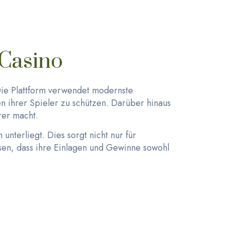
 Casino
 Die Plattform verwendet modernste
n ihrer Spieler zu schützen. Darüber hinaus
rer macht.
unterliegt. Dies sorgt nicht nur für
ssen, dass ihre Einlagen und Gewinne sowohl