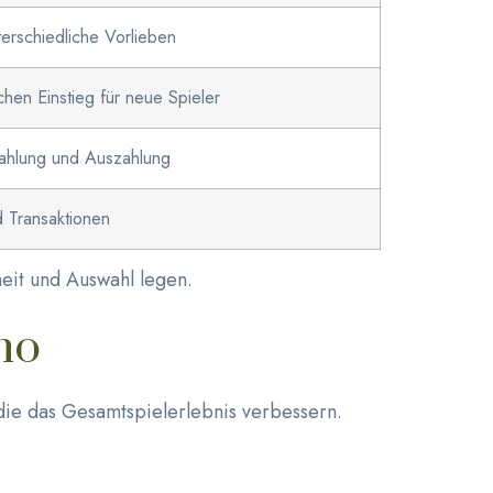
erschiedliche Vorlieben
chen Einstieg für neue Spieler
inzahlung und Auszahlung
d Transaktionen
heit und Auswahl legen.
no
 die das Gesamtspielerlebnis verbessern.