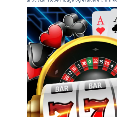
at du skal træde tilbage og evaluere din situ