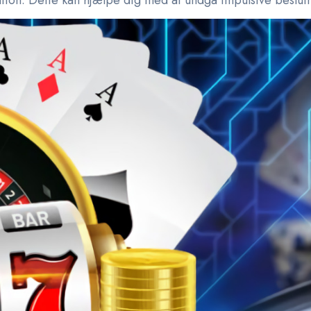
ation. Dette kan hjælpe dig med at undgå impulsive beslutni