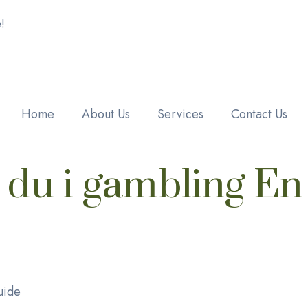
!
Home
About Us
Services
Contact Us
du i gambling En t
uide