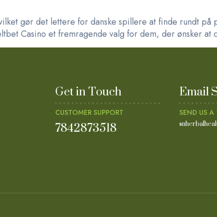
ket gør det lettere for danske spillere at finde rundt på 
eltbet Casino et fremragende valg for dem, der ønsker at 
Get in Touch
Email 
CUSTOMER SUPPORT
SEND US A 
7842873518
snherbalhea