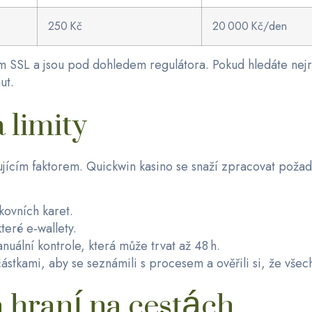
250 Kč
20 000 Kč/den
 SSL a jsou pod dohledem regulátora. Pokud hledáte nejry
ut.
 limity
jícím faktorem. Quickwin kasino se snaží zpracovat požada
kovních karet.
teré e‑wallety.
nuální kontrole, která může trvat až 48 h.
tkami, aby se seznámili s procesem a ověřili si, že všech
a hraní na cestách