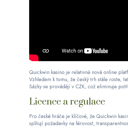
Quickwin kasino je relativně nová online pla
Vzhledem k tomu, že český trh stále roste, ta
Sázky se provádějí v CZK, což eliminuje pot
Licence a regulace
Pro české hráče je klíčové, že Quickwin kasi
splňují požadavky na férovost, transparentno