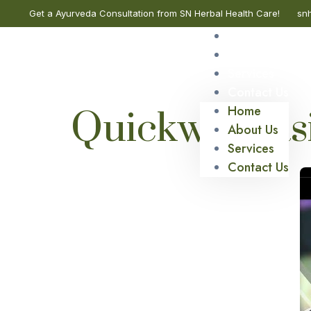
Get a Ayurveda Consultation from SN Herbal Health Care!
sn
Home
About Us
Services
Quickwin kas
Contact Us
Home
About Us
Services
Contact Us