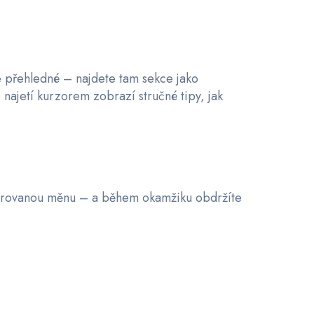
e přehledné – najdete tam sekce jako
 najetí kurzorem zobrazí stručné tipy, jak
referovanou měnu – a během okamžiku obdržíte