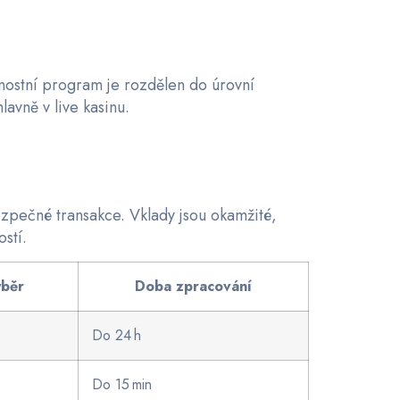
nostní program je rozdělen do úrovní
avně v live kasinu.
ezpečné transakce. Vklady jsou okamžité,
stí.
ýběr
Doba zpracování
Do 24 h
Do 15 min