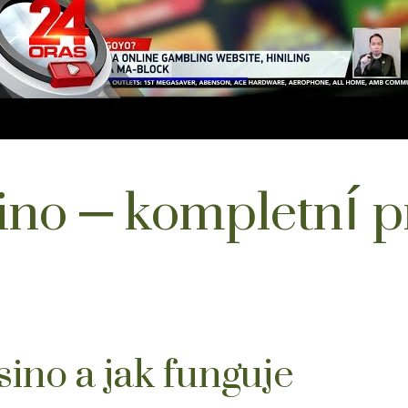
ino – kompletní 
ino a jak funguje