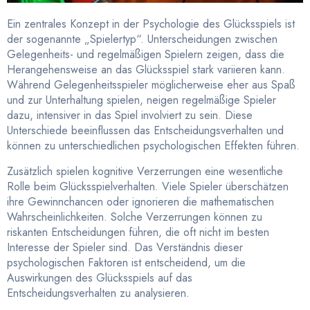
Ein zentrales Konzept in der Psychologie des Glücksspiels ist
der sogenannte „Spielertyp“. Unterscheidungen zwischen
Gelegenheits- und regelmäßigen Spielern zeigen, dass die
Herangehensweise an das Glücksspiel stark variieren kann.
Während Gelegenheitsspieler möglicherweise eher aus Spaß
und zur Unterhaltung spielen, neigen regelmäßige Spieler
dazu, intensiver in das Spiel involviert zu sein. Diese
Unterschiede beeinflussen das Entscheidungsverhalten und
können zu unterschiedlichen psychologischen Effekten führen.
Zusätzlich spielen kognitive Verzerrungen eine wesentliche
Rolle beim Glücksspielverhalten. Viele Spieler überschätzen
ihre Gewinnchancen oder ignorieren die mathematischen
Wahrscheinlichkeiten. Solche Verzerrungen können zu
riskanten Entscheidungen führen, die oft nicht im besten
Interesse der Spieler sind. Das Verständnis dieser
psychologischen Faktoren ist entscheidend, um die
Auswirkungen des Glücksspiels auf das
Entscheidungsverhalten zu analysieren.