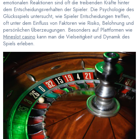
emotionalen Reaktionen sind oft die treibenden Kräfte hinter
dem Entscheidungsverhalten der Spieler. Die Psychologie des
Glücksspiels untersucht, wie Spieler Entscheidungen treffen,
oft unter dem Einfluss von Faktoren wie Risiko, Belohnung und
persönlichen Überzeugungen. Besonders auf Plattformen wie
Mineslot casino
kann man die Vielseitigkeit und Dynamik des
Spiels erleben.