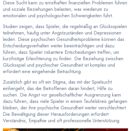
Diese Sucht kann zu ernsthaften finanziellen Problemen führen
und soziale Beziehungen belasten, was wiederum zu
emotionalen und psychologischen Schwierigkeiten führt.
Studien zeigen, dass Spieler, die regelmäßig an Glücksspielen
teilnehmen, häufig unter Angstzuständen und Depressionen
leiden. Diese psychischen Gesundheitsprobleme können das
Entscheidungsverhalten weiter beeinträchtigen und dazu
führen, dass Spieler riskantere Entscheidungen treffen, um
kurzfristige Erleichterung zu finden. Die Beziehung zwischen
Glücksspiel und psychischer Gesundheit ist komplex und
erfordert eine eingehende Betrachtung.
Zusätzlich gibt es oft ein Stigma, das mit der Spielsucht
einhergeht, das die Betroffenen daran hindert, Hilfe zu
suchen. Die Angst vor gesellschaftlicher Ausgrenzung kann
dazu führen, dass viele Spieler in einem Teufelskreis gefangen
bleiben, der ihre psychische Gesundheit weiter verschlechtert.
Die Bewältigung dieser Herausforderungen erfordert
Verständnis, Empathie und oft professionelle Unterstützung.