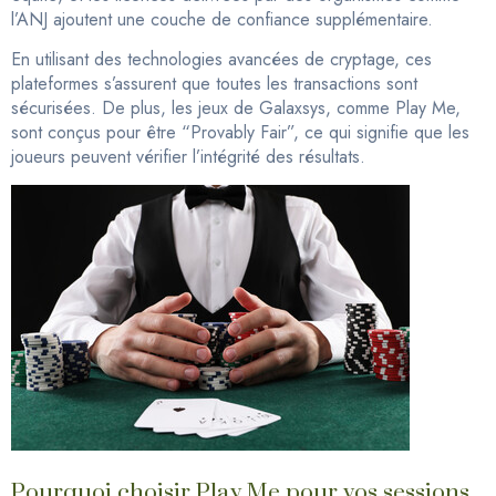
l’ANJ ajoutent une couche de confiance supplémentaire.
En utilisant des technologies avancées de cryptage, ces
plateformes s’assurent que toutes les transactions sont
sécurisées. De plus, les jeux de Galaxsys, comme Play Me,
sont conçus pour être “Provably Fair”, ce qui signifie que les
joueurs peuvent vérifier l’intégrité des résultats.
Pourquoi choisir Play Me pour vos sessions