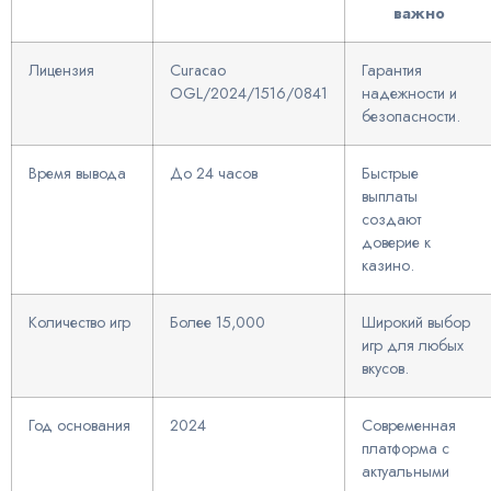
важно
Лицензия
Curacao
Гарантия
OGL/2024/1516/0841
надежности и
безопасности.
Время вывода
До 24 часов
Быстрые
выплаты
создают
доверие к
казино.
Количество игр
Более 15,000
Широкий выбор
игр для любых
вкусов.
Год основания
2024
Современная
платформа с
актуальными