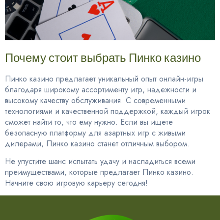
Почему стоит выбрать Пинко казино
Пинко казино предлагает уникальный опыт онлайн-игры
благодаря широкому ассортименту игр, надежности и
высокому качеству обслуживания. С современными
технологиями и качественной поддержкой, каждый игрок
сможет найти то, что ему нужно. Если вы ищете
безопасную платформу для азартных игр с живыми
дилерами, Пинко казино станет отличным выбором.
Не упустите шанс испытать удачу и насладиться всеми
преимуществами, которые предлагает Пинко казино.
Начните свою игровую карьеру сегодня!