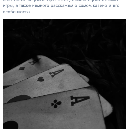
игры, а также немного расскажем о самом казино и его
особенностях.