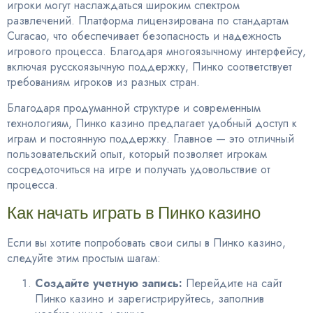
игроки могут наслаждаться широким спектром
развлечений. Платформа лицензирована по стандартам
Curacao, что обеспечивает безопасность и надежность
игрового процесса. Благодаря многоязычному интерфейсу,
включая русскоязычную поддержку, Пинко соответствует
требованиям игроков из разных стран.
Благодаря продуманной структуре и современным
технологиям, Пинко казино предлагает удобный доступ к
играм и постоянную поддержку. Главное — это отличный
пользовательский опыт, который позволяет игрокам
сосредоточиться на игре и получать удовольствие от
процесса.
Как начать играть в Пинко казино
Если вы хотите попробовать свои силы в Пинко казино,
следуйте этим простым шагам:
Создайте учетную запись:
Перейдите на сайт
Пинко казино и зарегистрируйтесь, заполнив