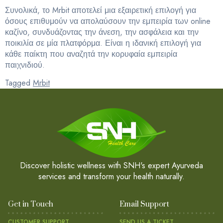
Συνολικά, το Mrbit αποτελεί μια εξαιρετική επιλογή για
όσους επιθυμούν να απολαύσουν την εμπειρία των online
καζίνο, συνδυάζοντας την άνεση, την ασφάλεια και την
ποικιλία σε μία πλατφόρμα. Είναι η ιδανική επιλογή για
κάθε παίκτη που αναζητά την κορυφαία εμπειρία
παιχνιδιού.
Tagged
Mrbit
Discover holistic wellness with SNH's expert Ayurveda
services and transform your health naturally.
Get in Touch
Email Support
CUSTOMER SUPPORT
SEND US A TICKET