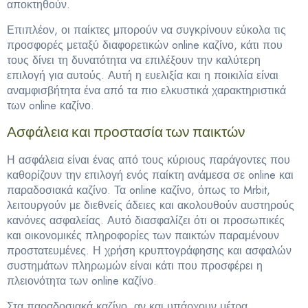
αποκτηθούν.
Επιπλέον, οι παίκτες μπορούν να συγκρίνουν εύκολα τις
προσφορές μεταξύ διαφορετικών online καζίνο, κάτι που
τους δίνει τη δυνατότητα να επιλέξουν την καλύτερη
επιλογή για αυτούς. Αυτή η ευελιξία και η ποικιλία είναι
αναμφισβήτητα ένα από τα πιο ελκυστικά χαρακτηριστικά
των online καζίνο.
Ασφάλεια και προστασία των παικτών
Η ασφάλεια είναι ένας από τους κύριους παράγοντες που
καθορίζουν την επιλογή ενός παίκτη ανάμεσα σε online και
παραδοσιακά καζίνο. Τα online καζίνο, όπως το Mrbit,
λειτουργούν με διεθνείς άδειες και ακολουθούν αυστηρούς
κανόνες ασφαλείας. Αυτό διασφαλίζει ότι οι προσωπικές
και οικονομικές πληροφορίες των παικτών παραμένουν
προστατευμένες. Η χρήση κρυπτογράφησης και ασφαλών
συστημάτων πληρωμών είναι κάτι που προσφέρει η
πλειονότητα των online καζίνο.
Στα παραδοσιακά καζίνο, αν και υπάρχουν μέτρα