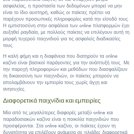
ασφαλείας, η προστασία των δεδομένων μπορεί να μην
είναι το ίδιο αυστηρή, καθώς οι παίκτες πρέπει να
παρέχουν προσωπικές πληροφορίες κατά την είσοδό τους.
Η εμπιστοσύνη στην ασφάλεια των online πλατφορμών έχει
αυξηθεί ραγδαία, με πολλούς παίκτες να επιλέγουν αυτή τη
μορφή τυχερού παιχνιδιού για τις ασφαλείς διαδικασίες
τους.
Η καλή φήμη και η διαφάνεια που διατηρούν τα online
καζίνο είναι βασικοί παράγοντες για την ανάπτυξή τους. Με
την παροχή πληροφοριών και μεθόδων που διασφαλίζουν
τη δικαιοσύνη των παιχνιδιών, οι παίκτες μπορούν να
απολαμβάνουν την εμπειρία τους χωρίς άγχη και
ανησυχίες.
Διαφορετικά παιχνίδια και εμπειρίες
Μία από τις μεγαλύτερες διαφορές μεταξύ online και
παραδοσιακών καζίνο είναι η ποικιλία παιχνιδιών που
προσφέρονται. Στα online καζίνο, οι παίκτες έχουν τη
δυνατότητα να επιλέξουν ανάμεσα σε χιλιάδες διαφορετικά