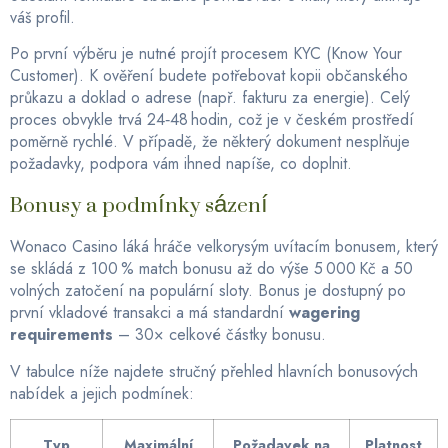
váš profil.
Po první výběru je nutné projít procesem KYC (Know Your
Customer). K ověření budete potřebovat kopii občanského
průkazu a doklad o adrese (např. fakturu za energie). Celý
proces obvykle trvá 24‑48 hodin, což je v českém prostředí
poměrně rychlé. V případě, že některý dokument nesplňuje
požadavky, podpora vám ihned napíše, co doplnit.
Bonusy a podmínky sázení
Wonaco Casino láká hráče velkorysým uvítacím bonusem, který
se skládá z 100 % match bonusu až do výše 5 000 Kč a 50
volných zatočení na populární sloty. Bonus je dostupný po
první vkladové transakci a má standardní
wagering
requirements
– 30× celkové částky bonusu.
V tabulce níže najdete stručný přehled hlavních bonusových
nabídek a jejich podmínek:
Typ
Maximální
Požadavek na
Platnost