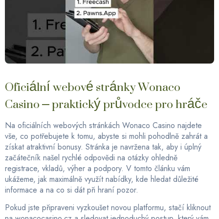
Oficiální webové stránky Wonaco
Casino – praktický průvodce pro hráče
Na oficiálních webových stránkách Wonaco Casino najdete
vše, co potřebujete k tomu, abyste si mohli pohodlně zahrát a
získat atraktivní bonusy. Stránka je navržena tak, aby i úplný
začátečník našel rychlé odpovědi na otázky ohledně
registrace, vkladů, výher a podpory. V tomto článku vám
ukážeme, jak maximálně využít nabídky, kde hledat důležité
informace a na co si dát při hraní pozor.
Pokud jste připraveni vyzkoušet novou platformu, stačí kliknout
na
wonacocasino.cz
a sledovat jednoduchý postup, který vám