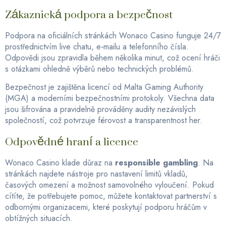
Zákaznická podpora a bezpečnost
Podpora na oficiálních stránkách Wonaco Casino funguje 24/7
prostřednictvím live chatu, e‑mailu a telefonního čísla.
Odpovědi jsou zpravidla během několika minut, což ocení hráči
s otázkami ohledně výběrů nebo technických problémů.
Bezpečnost je zajištěna licencí od Malta Gaming Authority
(MGA) a moderními bezpečnostními protokoly. Všechna data
jsou šifrována a pravidelně prováděny audity nezávislých
společností, což potvrzuje férovost a transparentnost her.
Odpovědné hraní a licence
Wonaco Casino klade důraz na
responsible gambling
. Na
stránkách najdete nástroje pro nastavení limitů vkladů,
časových omezení a možnost samovolného vyloučení. Pokud
cítíte, že potřebujete pomoc, můžete kontaktovat partnerství s
odbornými organizacemi, které poskytují podporu hráčům v
obtížných situacích.