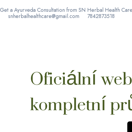
Get a Ayurveda Consultation from SN Herbal Health Care
snherbalhealthcare@gmail.com
7842873518
Oficiální we
kompletní pr