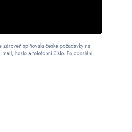
le zároveň splňovala české požadavky na
mail, heslo a telefonní číslo. Po odeslání