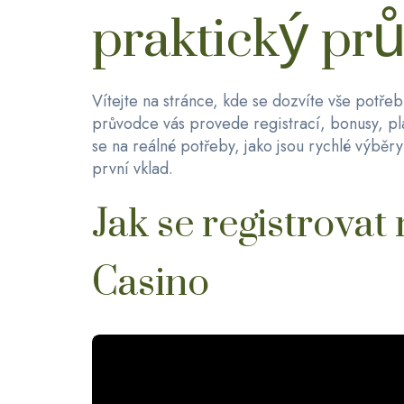
praktický pr
Vítejte na stránce, kde se dozvíte vše potřeb
průvodce vás provede registrací, bonusy, p
se na reálné potřeby, jako jsou rychlé výběr
první vklad.
Jak se registrova
Casino