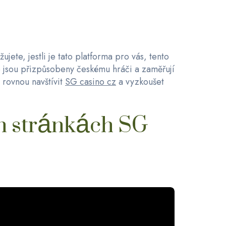
ete, jestli je tato platforma pro vás, tento
 jsou přizpůsobeny českému hráči a zaměřují
 rovnou navštívit
SG casino cz
a vyzkoušet
ch stránkách SG