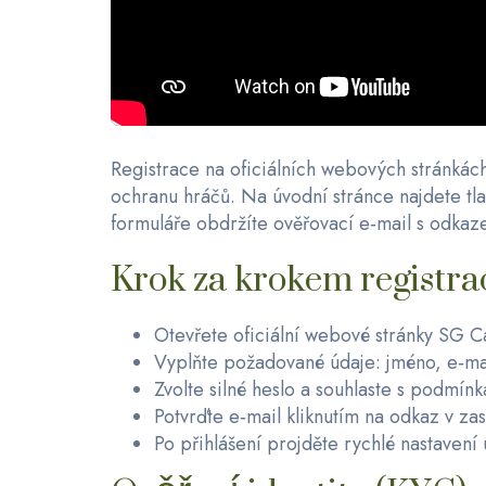
Registrace na oficiálních webových stránkác
ochranu hráčů. Na úvodní stránce najdete tlač
formuláře obdržíte ověřovací e‑mail s odkazem
Krok za krokem registra
Otevřete oficiální webové stránky SG Ca
Vyplňte požadované údaje: jméno, e‑mai
Zvolte silné heslo a souhlaste s podmínk
Potvrďte e‑mail kliknutím na odkaz v za
Po přihlášení projděte rychlé nastavení