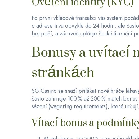
Ověření identity (KYC)
Po první vkladové transakci vás systém požá
o adrese trvá obvykle do 24 hodin, ale často
bezpečí, a zároveň splňuje české licenční p
Bonusy a uvítací 
stránkách
SG Casino se snaží přilákat nové hráče lákav
často zahrnuje 100 % až 200 % match bonus n
sázení (wagering requirements), které určuj
Vítací bonus a podmínk
Match bonus: až 200 % z prvního vklad