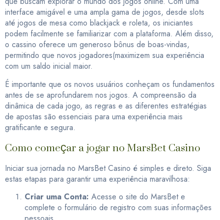
que buscam explorar o mundo dos jogos online. Com uma
interface amigável e uma ampla gama de jogos, desde slots
até jogos de mesa como blackjack e roleta, os iniciantes
podem facilmente se familiarizar com a plataforma. Além disso,
o cassino oferece um generoso bônus de boas-vindas,
permitindo que novos jogadores(maximizem sua experiência
com um saldo inicial maior.
É importante que os novos usuários conheçam os fundamentos
antes de se aprofundarem nos jogos. A compreensão da
dinâmica de cada jogo, as regras e as diferentes estratégias
de apostas são essenciais para uma experiência mais
gratificante e segura.
Como começar a jogar no MarsBet Casino
Iniciar sua jornada no MarsBet Casino é simples e direto. Siga
estas etapas para garantir uma experiência maravilhosa:
Criar uma Conta:
Acesse o site do MarsBet e
complete o formulário de registro com suas informações
pessoais.