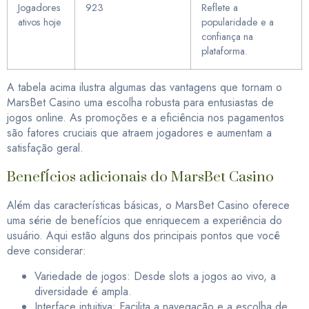
Jogadores
923
Reflete a
ativos hoje
popularidade e a
confiança na
plataforma.
A tabela acima ilustra algumas das vantagens que tornam o
MarsBet Casino uma escolha robusta para entusiastas de
jogos online. As promoções e a eficiência nos pagamentos
são fatores cruciais que atraem jogadores e aumentam a
satisfação geral.
Benefícios adicionais do MarsBet Casino
Além das características básicas, o MarsBet Casino oferece
uma série de benefícios que enriquecem a experiência do
usuário. Aqui estão alguns dos principais pontos que você
deve considerar:
Variedade de jogos: Desde slots a jogos ao vivo, a
diversidade é ampla.
Interface intuitiva: Facilita a navegação e a escolha de