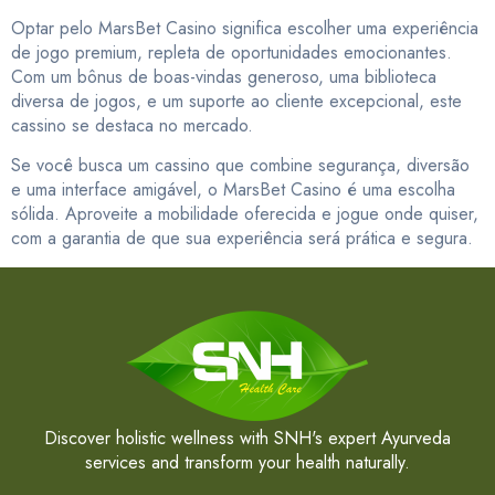
Optar pelo MarsBet Casino significa escolher uma experiência
de jogo premium, repleta de oportunidades emocionantes.
Com um bônus de boas-vindas generoso, uma biblioteca
diversa de jogos, e um suporte ao cliente excepcional, este
cassino se destaca no mercado.
Se você busca um cassino que combine segurança, diversão
e uma interface amigável, o MarsBet Casino é uma escolha
sólida. Aproveite a mobilidade oferecida e jogue onde quiser,
com a garantia de que sua experiência será prática e segura.
Discover holistic wellness with SNH's expert Ayurveda
services and transform your health naturally.