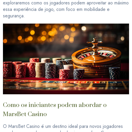
exploraremos como os jogadores podem aproveitar ao máximo
essa experiência de jogo, com foco em mobilidade e
segurança.
Como os iniciantes podem abordar o
MarsBet Casino
O MarsBet Casino é um destino ideal para novos jogadores