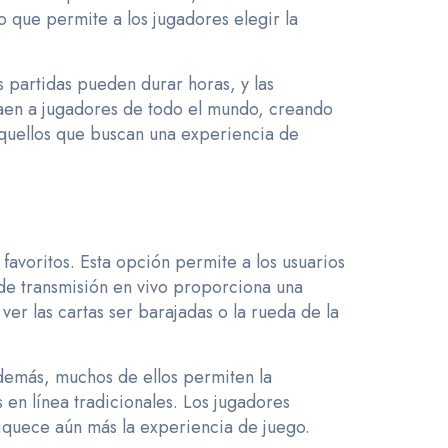
o que permite a los jugadores elegir la
s partidas pueden durar horas, y las
raen a jugadores de todo el mundo, creando
aquellos que buscan una experiencia de
favoritos. Esta opción permite a los usuarios
 de transmisión en vivo proporciona una
ver las cartas ser barajadas o la rueda de la
Además, muchos de ellos permiten la
 en línea tradicionales. Los jugadores
iquece aún más la experiencia de juego.