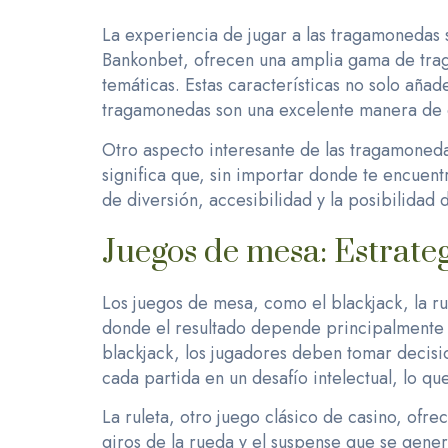
La experiencia de jugar a las tragamonedas 
Bankonbet, ofrecen una amplia gama de trag
temáticas. Estas características no solo añ
tragamonedas son una excelente manera de c
Otro aspecto interesante de las tragamonedas
significa que, sin importar donde te encuen
de diversión, accesibilidad y la posibilida
Juegos de mesa: Estrateg
Los juegos de mesa, como el blackjack, la ru
donde el resultado depende principalmente d
blackjack, los jugadores deben tomar decisio
cada partida en un desafío intelectual, lo q
La ruleta, otro juego clásico de casino, ofr
giros de la rueda y el suspense que se gener