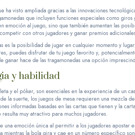
se ha visto ampliada gracias a las innovaciones tecnológi
amonedas que incluyen funciones especiales como giros gr
aden emoción al juego, sino que también aumentan las posi
ompetir con otros jugadores y ganar premios adicionales
 es la posibilidad de jugar en cualquier momento y lugar,
tres, puedes disfrutar de tu juego favorito y, potencialm
d de ganar hace de las tragamonedas una opción imprescind
ia y habilidad
leta y el póker, son esenciales en la experiencia de un ca
e la suerte, los juegos de mesa requieren una mezcla de e
nes informadas basadas en las cartas que tienen y la carta
ue resulta muy atractivo para muchos jugadores.
ece una emoción única al permitir a los jugadores apostar
a mientras la bola gira y cae en un número específico son 