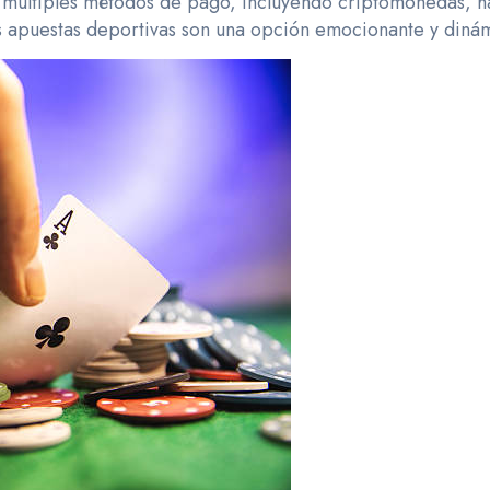
y múltiples métodos de pago, incluyendo criptomonedas, h
las apuestas deportivas son una opción emocionante y diná