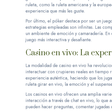
ruleta, como la ruleta americana y la europe
experiencia que más les guste.
Por último, el póker destaca por ser un juego
estrategias empleadas son infinitas. Las co
un ambiente de emoción y camaradería. En de
juego más interactiva y desafiante.
Casino en vivo: La expe
La modalidad de casino en vivo ha revolucion
interactuar con crupieres reales en tiempo 
experiencia auténtica, haciendo que los jugad
ruleta girar en vivo, la emoción y el suspense
Los casinos en vivo ofrecen una amplia vari
interacción a través de chat en vivo, lo que 
pueden hacer preguntas, comentar jugadas o 