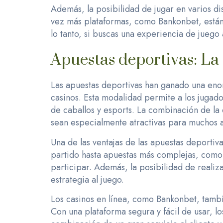
Además, la posibilidad de jugar en varios di
vez más plataformas, como Bankonbet, están 
lo tanto, si buscas una experiencia de juego
Apuestas deportivas: La
Las apuestas deportivas han ganado una enor
casinos. Esta modalidad permite a los jugad
de caballos y esports. La combinación de la
sean especialmente atractivas para muchos a
Una de las ventajas de las apuestas deportiv
partido hasta apuestas más complejas, como 
participar. Además, la posibilidad de realiz
estrategia al juego.
Los casinos en línea, como Bankonbet, tambié
Con una plataforma segura y fácil de usar, l