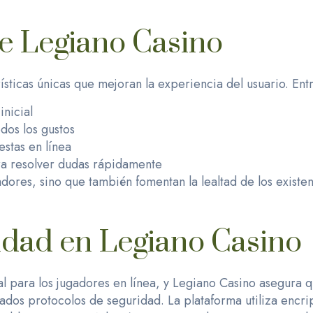
de Legiano Casino
sticas únicas que mejoran la experiencia del usuario. Entr
inicial
dos los gustos
stas en línea
ra resolver dudas rápidamente
gadores, sino que también fomentan la lealtad de los exis
idad en Legiano Casino
 para los jugadores en línea, y Legiano Casino asegura qu
dos protocolos de seguridad. La plataforma utiliza encri