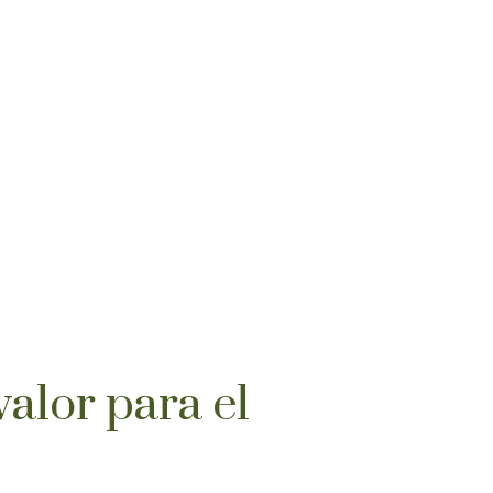
valor para el