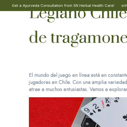
Legiano Chile
Get a Ayurveda Consultation from SN Herbal Health Care!
sn
de tragamone
Home
About Us
El mundo del juego en línea está en constan
jugadores en Chile. Con una amplia varieda
atrae a muchos entusiastas. Vamos a explorar 