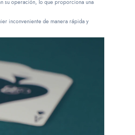
an su operación, lo que proporciona una
quier inconveniente de manera rápida y