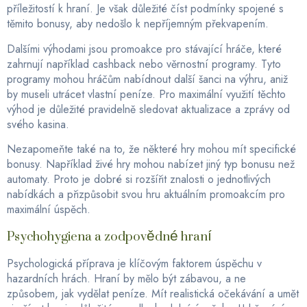
příležitostí k hraní. Je však důležité číst podmínky spojené s
těmito bonusy, aby nedošlo k nepříjemným překvapením.
Dalšími výhodami jsou promoakce pro stávající hráče, které
zahrnují například cashback nebo věrnostní programy. Tyto
programy mohou hráčům nabídnout další šanci na výhru, aniž
by museli utrácet vlastní peníze. Pro maximální využití těchto
výhod je důležité pravidelně sledovat aktualizace a zprávy od
svého kasina.
Nezapomeňte také na to, že některé hry mohou mít specifické
bonusy. Například živé hry mohou nabízet jiný typ bonusu než
automaty. Proto je dobré si rozšířit znalosti o jednotlivých
nabídkách a přizpůsobit svou hru aktuálním promoakcím pro
maximální úspěch.
Psychohygiena a zodpovědné hraní
Psychologická příprava je klíčovým faktorem úspěchu v
hazardních hrách. Hraní by mělo být zábavou, a ne
způsobem, jak vydělat peníze. Mít realistická očekávání a umět