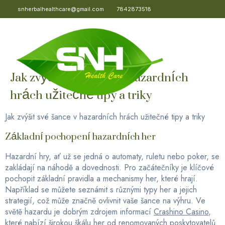
snherbalhealthcare@gmail.com
7842873518
Jak zvýšit své šance v hazardních
hrách užitečné tipy a triky
Jak zvýšit své šance v hazardních hrách užitečné tipy a triky
Základní pochopení hazardních her
Hazardní hry, ať už se jedná o automaty, ruletu nebo poker, se
zakládají na náhodě a dovednosti. Pro začátečníky je klíčové
pochopit základní pravidla a mechanismy her, které hrají.
Například se můžete seznámit s různými typy her a jejich
strategií, což může značně ovlivnit vaše šance na výhru. Ve
světě hazardu je dobrým zdrojem informací
Crashino Casino
,
které nabízí širokou škálu her od renomovaných poskytovatelů.