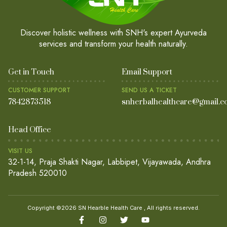
Discover holistic wellness with SNH's expert Ayurveda
services and transform your health naturally.
Get in Touch
Email Support
CUSTOMER SUPPORT
SEND US A TICKET
7842873518
snherbalhealthcare@gmail.c
Head Office
VISIT US
32-1-14, Praja Shakti Nagar, Labbipet, Vijayawada, Andhra
Pradesh 520010
Copyright ©2026 SN Hearble Health Care , All rights reserved.