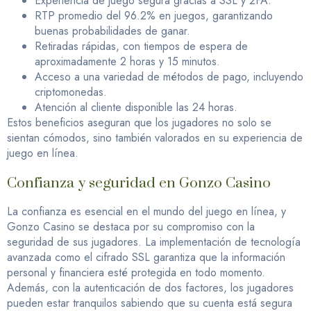
Experiencia de juego segura gracias a SSL y 2FA.
RTP promedio del 96.2% en juegos, garantizando
buenas probabilidades de ganar.
Retiradas rápidas, con tiempos de espera de
aproximadamente 2 horas y 15 minutos.
Acceso a una variedad de métodos de pago, incluyendo
criptomonedas.
Atención al cliente disponible las 24 horas.
Estos beneficios aseguran que los jugadores no solo se
sientan cómodos, sino también valorados en su experiencia de
juego en línea.
Confianza y seguridad en Gonzo Casino
La confianza es esencial en el mundo del juego en línea, y
Gonzo Casino se destaca por su compromiso con la
seguridad de sus jugadores. La implementación de tecnología
avanzada como el cifrado SSL garantiza que la información
personal y financiera esté protegida en todo momento.
Además, con la autenticación de dos factores, los jugadores
pueden estar tranquilos sabiendo que su cuenta está segura