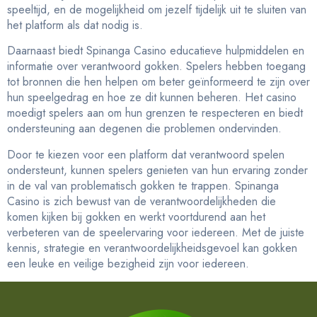
speeltijd, en de mogelijkheid om jezelf tijdelijk uit te sluiten van
het platform als dat nodig is.
Daarnaast biedt Spinanga Casino educatieve hulpmiddelen en
informatie over verantwoord gokken. Spelers hebben toegang
tot bronnen die hen helpen om beter geïnformeerd te zijn over
hun speelgedrag en hoe ze dit kunnen beheren. Het casino
moedigt spelers aan om hun grenzen te respecteren en biedt
ondersteuning aan degenen die problemen ondervinden.
Door te kiezen voor een platform dat verantwoord spelen
ondersteunt, kunnen spelers genieten van hun ervaring zonder
in de val van problematisch gokken te trappen. Spinanga
Casino is zich bewust van de verantwoordelijkheden die
komen kijken bij gokken en werkt voortdurend aan het
verbeteren van de speelervaring voor iedereen. Met de juiste
kennis, strategie en verantwoordelijkheidsgevoel kan gokken
een leuke en veilige bezigheid zijn voor iedereen.