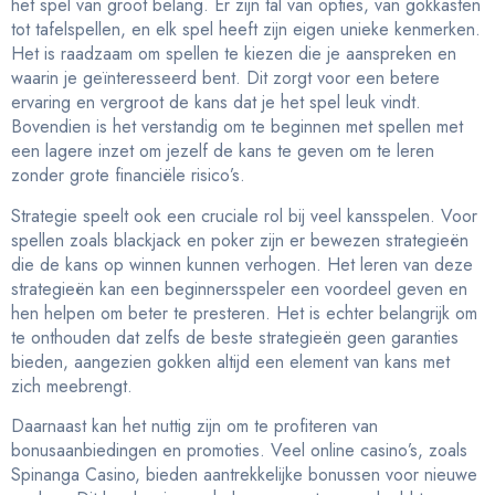
het spel van groot belang. Er zijn tal van opties, van gokkasten
tot tafelspellen, en elk spel heeft zijn eigen unieke kenmerken.
Het is raadzaam om spellen te kiezen die je aanspreken en
waarin je geïnteresseerd bent. Dit zorgt voor een betere
ervaring en vergroot de kans dat je het spel leuk vindt.
Bovendien is het verstandig om te beginnen met spellen met
een lagere inzet om jezelf de kans te geven om te leren
zonder grote financiële risico’s.
Strategie speelt ook een cruciale rol bij veel kansspelen. Voor
spellen zoals blackjack en poker zijn er bewezen strategieën
die de kans op winnen kunnen verhogen. Het leren van deze
strategieën kan een beginnersspeler een voordeel geven en
hen helpen om beter te presteren. Het is echter belangrijk om
te onthouden dat zelfs de beste strategieën geen garanties
bieden, aangezien gokken altijd een element van kans met
zich meebrengt.
Daarnaast kan het nuttig zijn om te profiteren van
bonusaanbiedingen en promoties. Veel online casino’s, zoals
Spinanga Casino, bieden aantrekkelijke bonussen voor nieuwe