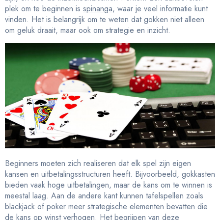
plek om te beginnen is
spinanga
, waar je veel informatie kunt
vinden. Het is belangrijk om te weten dat gokken niet alleen
om geluk draait, maar ook om strategie en inzicht.
Beginners moeten zich realiseren dat elk spel zijn eigen
kansen en uitbetalingsstructuren heeft. Bijvoorbeeld, gokkasten
bieden vaak hoge uitbetalingen, maar de kans om te winnen is
meestal laag. Aan de andere kant kunnen tafelspellen zoals
blackjack of poker meer strategische elementen bevatten die
de kans op winst verhogen. Het begrijpen van deze