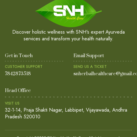
Discover holistic wellness with SNH's expert Ayurveda
services and transform your health naturally.
Get in Touch
Email Support
CUSTOMER SUPPORT
SEND US A TICKET
7842873518
snherbalhealthcare@gmail.c
Head Office
VISIT US
32-1-14, Praja Shakti Nagar, Labbipet, Vijayawada, Andhra
Pradesh 520010