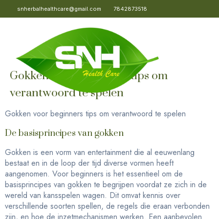
snherbalhealthcare@gmail.com
7842873518
Gokken voor beginners tips om
verantwoord te spelen
Gokken voor beginners tips om verantwoord te spelen
De basisprincipes van gokken
Gokken is een vorm van entertainment die al eeuwenlang
bestaat en in de loop der tijd diverse vormen heeft
aangenomen. Voor beginners is het essentieel om de
basisprincipes van gokken te begrijpen voordat ze zich in de
wereld van kansspelen wagen. Dit omvat kennis over
verschillende soorten spellen, de regels die eraan verbonden
zijn, en hoe de inzetmechanismen werken. Een aanbevolen