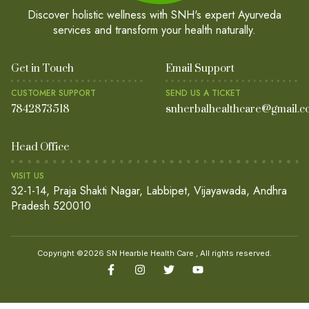
Discover holistic wellness with SNH's expert Ayurveda
services and transform your health naturally.
Get in Touch
Email Support
CUSTOMER SUPPORT
SEND US A TICKET
7842873518
snherbalhealthcare@gmail.c
Head Office
VISIT US
32-1-14, Praja Shakti Nagar, Labbipet, Vijayawada, Andhra
Pradesh 520010
Copyright ©2026 SN Hearble Health Care , All rights reserved.