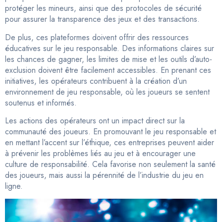
protéger les mineurs, ainsi que des protocoles de sécurité
pour assurer la transparence des jeux et des transactions.
De plus, ces plateformes doivent offrir des ressources
éducatives sur le jeu responsable. Des informations claires sur
les chances de gagner, les limites de mise et les outils d’auto-
exclusion doivent être facilement accessibles. En prenant ces
initiatives, les opérateurs contribuent à la création d’un
environnement de jeu responsable, où les joueurs se sentent
soutenus et informés.
Les actions des opérateurs ont un impact direct sur la
communauté des joueurs. En promouvant le jeu responsable et
en mettant l’accent sur l’éthique, ces entreprises peuvent aider
à prévenir les problèmes liés au jeu et à encourager une
culture de responsabilité. Cela favorise non seulement la santé
des joueurs, mais aussi la pérennité de l’industrie du jeu en
ligne.