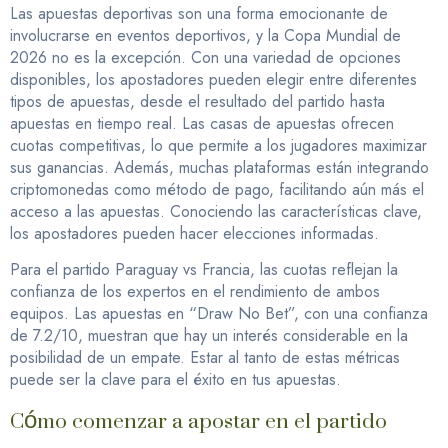
Las apuestas deportivas son una forma emocionante de
involucrarse en eventos deportivos, y la Copa Mundial de
2026 no es la excepción. Con una variedad de opciones
disponibles, los apostadores pueden elegir entre diferentes
tipos de apuestas, desde el resultado del partido hasta
apuestas en tiempo real. Las casas de apuestas ofrecen
cuotas competitivas, lo que permite a los jugadores maximizar
sus ganancias. Además, muchas plataformas están integrando
criptomonedas como método de pago, facilitando aún más el
acceso a las apuestas. Conociendo las características clave,
los apostadores pueden hacer elecciones informadas.
Para el partido Paraguay vs Francia, las cuotas reflejan la
confianza de los expertos en el rendimiento de ambos
equipos. Las apuestas en “Draw No Bet”, con una confianza
de 7.2/10, muestran que hay un interés considerable en la
posibilidad de un empate. Estar al tanto de estas métricas
puede ser la clave para el éxito en tus apuestas.
Cómo comenzar a apostar en el partido