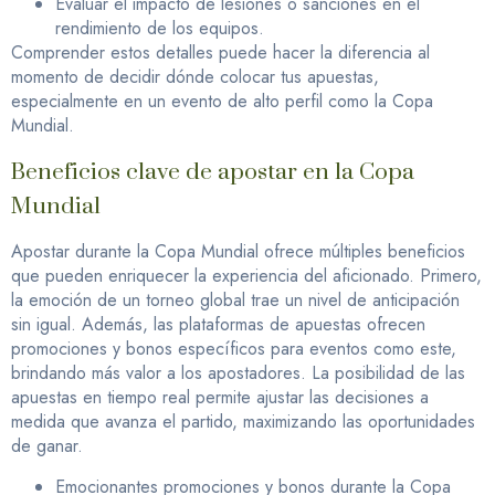
Evaluar el impacto de lesiones o sanciones en el
rendimiento de los equipos.
Comprender estos detalles puede hacer la diferencia al
momento de decidir dónde colocar tus apuestas,
especialmente en un evento de alto perfil como la Copa
Mundial.
Beneficios clave de apostar en la Copa
Mundial
Apostar durante la Copa Mundial ofrece múltiples beneficios
que pueden enriquecer la experiencia del aficionado. Primero,
la emoción de un torneo global trae un nivel de anticipación
sin igual. Además, las plataformas de apuestas ofrecen
promociones y bonos específicos para eventos como este,
brindando más valor a los apostadores. La posibilidad de las
apuestas en tiempo real permite ajustar las decisiones a
medida que avanza el partido, maximizando las oportunidades
de ganar.
Emocionantes promociones y bonos durante la Copa