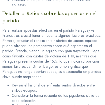
apuestas.
Detalles prácticos sobre las apuestas en el
partido
Para realizar apuestas efectivas en el partido Paraguay vs
Francia, es crucial tener en cuenta algunos factores prácticos.
Primero, estudiar el rendimiento histórico de ambos equipos
puede ofrecer una perspectiva sobre qué esperar en el
partido. Francia, siendo un equipo con gran trayectoria, llega
como favorito, con cuotas de victoria de 1.19, mientras que
Paraguay presenta cuotas de 15.5, lo que indica su posición
menos favorecida. Sin embargo, esto no significa que
Paraguay no tenga oportunidades; su desempeño en partidos
clave puede sorprender.
Revisar el historial de enfrentamientos directos entre
ambos equipos.
Considerar la forma reciente de los jugadores clave de
cada selección.