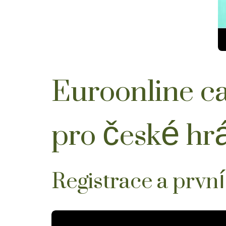
Euroonline c
pro české hr
Registrace a prvn