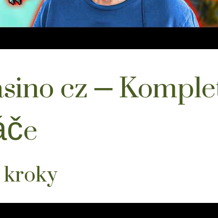
asino cz – Komple
áče
í kroky