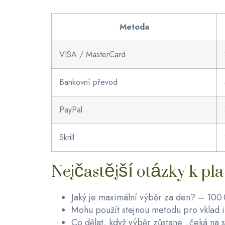
Metoda
VISA / MasterCard
Bankovní převod
PayPal
Skrill
Nejčastější otázky k p
Jaký je maximální výběr za den? – 100
Mohu použít stejnou metodu pro vklad 
Co dělat, když výběr zůstane „čeká na 