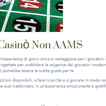
e Casinò Non AAMS
esperienza di gioco unica e vantaggiosa per i giocatori ita
gettate per soddisfare le esigenze dei giocatori moderni. 
 potrebbe essere la scelta giusta per te.
opzioni disponibili, a fare ricerche e a giocare in modo r
e può trasformarsi in un’esperienza emozionante e gratific