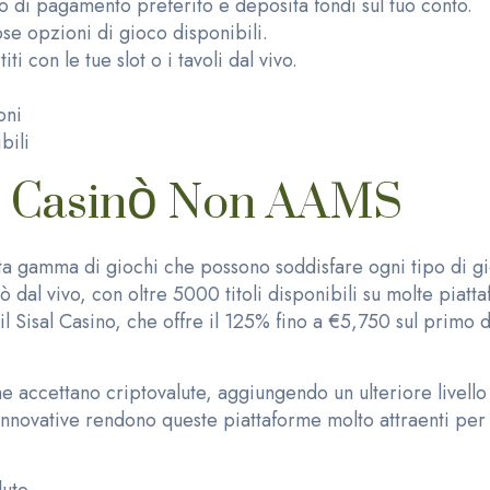
o di pagamento preferito e deposita fondi sul tuo conto.
e opzioni di gioco disponibili.
ti con le tue slot o i tavoli dal vivo.
oni
bili
sui Casinò Non AAMS
 gamma di giochi che possono soddisfare ogni tipo di gioc
 dal vivo, con oltre 5000 titoli disponibili su molte piatt
il Sisal Casino, che offre il 125% fino a €5,750 sul primo
e accettano criptovalute, aggiungendo un ulteriore livello 
nnovative rendono queste piattaforme molto attraenti per i 