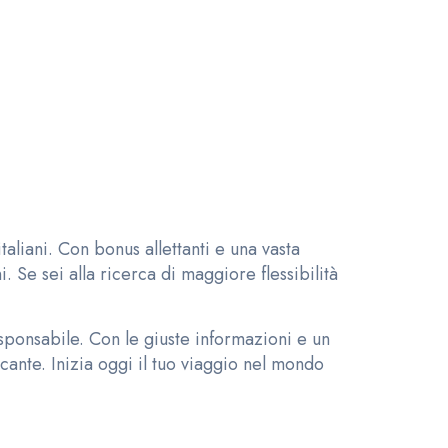
liani. Con bonus allettanti e una vasta
Se sei alla ricerca di maggiore flessibilità
esponsabile. Con le giuste informazioni e un
ante. Inizia oggi il tuo viaggio nel mondo