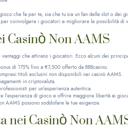
lute
 gioco che fa per te, sia che tu sia un fan delle slot o dei
er coinvolgere i giocatori e migliorare le possibilità di v
dei Casinò Non AAMS
vantaggi che attirano i giocatori. Ecco alcuni dei principa
onus di 175% fino a €7,500 offerto da 888casino.
ompresi titoli esclusivi non disponibili nei casinò AAMS.
pagamenti in criptovaluta.
professionisti per un’esperienza autentica.
e l’esperienza di gioco e offrire maggiore libertà ai gioca
 non AAMS possono soddisfare le tue esigenze.
zza nei Casinò Non AAM