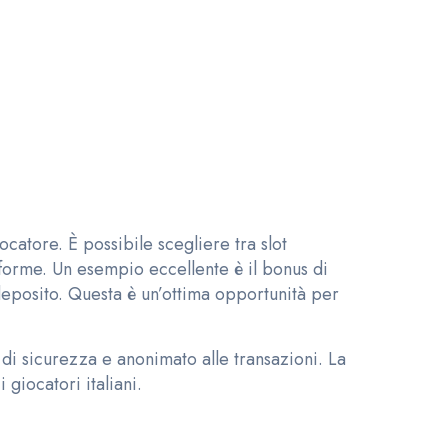
atore. È possibile scegliere tra slot
aforme. Un esempio eccellente è il bonus di
 deposito. Questa è un’ottima opportunità per
di sicurezza e anonimato alle transazioni. La
giocatori italiani.