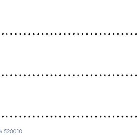
sh 520010