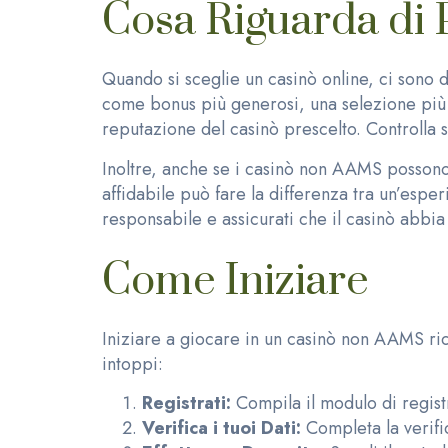
Cosa Riguarda di 
Quando si sceglie un casinò online, ci sono d
come bonus più generosi, una selezione più a
reputazione del casinò prescelto. Controlla s
Inoltre, anche se i casinò non AAMS possono 
affidabile può fare la differenza tra un’esper
responsabile e assicurati che il casinò abbia u
Come Iniziare
Iniziare a giocare in un casinò non AAMS ric
intoppi:
Registrati:
Compila il modulo di registr
Verifica i tuoi Dati:
Completa la verific