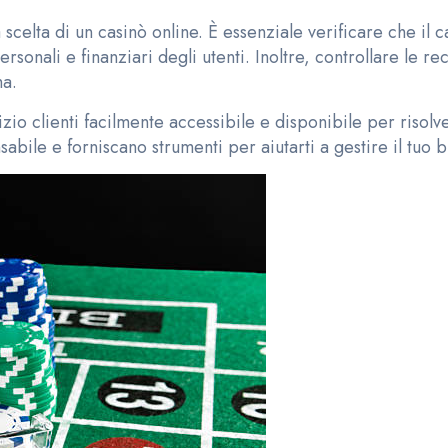
scelta di un casinò online. È essenziale verificare che il 
rsonali e finanziari degli utenti. Inoltre, controllare le re
ma.
io clienti facilmente accessibile e disponibile per risolv
bile e forniscano strumenti per aiutarti a gestire il tuo 