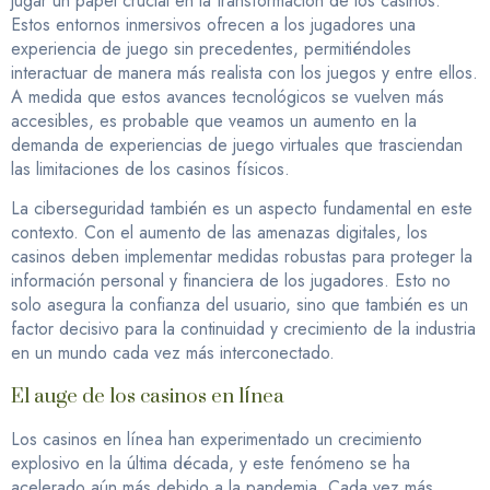
jugar un papel crucial en la transformación de los casinos.
Estos entornos inmersivos ofrecen a los jugadores una
experiencia de juego sin precedentes, permitiéndoles
interactuar de manera más realista con los juegos y entre ellos.
A medida que estos avances tecnológicos se vuelven más
accesibles, es probable que veamos un aumento en la
demanda de experiencias de juego virtuales que trasciendan
las limitaciones de los casinos físicos.
La ciberseguridad también es un aspecto fundamental en este
contexto. Con el aumento de las amenazas digitales, los
casinos deben implementar medidas robustas para proteger la
información personal y financiera de los jugadores. Esto no
solo asegura la confianza del usuario, sino que también es un
factor decisivo para la continuidad y crecimiento de la industria
en un mundo cada vez más interconectado.
El auge de los casinos en línea
Los casinos en línea han experimentado un crecimiento
explosivo en la última década, y este fenómeno se ha
acelerado aún más debido a la pandemia. Cada vez más