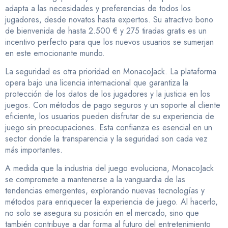
adapta a las necesidades y preferencias de todos los
jugadores, desde novatos hasta expertos. Su atractivo bono
de bienvenida de hasta 2.500 € y 275 tiradas gratis es un
incentivo perfecto para que los nuevos usuarios se sumerjan
en este emocionante mundo.
La seguridad es otra prioridad en MonacoJack. La plataforma
opera bajo una licencia internacional que garantiza la
protección de los datos de los jugadores y la justicia en los
juegos. Con métodos de pago seguros y un soporte al cliente
eficiente, los usuarios pueden disfrutar de su experiencia de
juego sin preocupaciones. Esta confianza es esencial en un
sector donde la transparencia y la seguridad son cada vez
más importantes.
A medida que la industria del juego evoluciona, MonacoJack
se compromete a mantenerse a la vanguardia de las
tendencias emergentes, explorando nuevas tecnologías y
métodos para enriquecer la experiencia de juego. Al hacerlo,
no solo se asegura su posición en el mercado, sino que
también contribuye a dar forma al futuro del entretenimiento