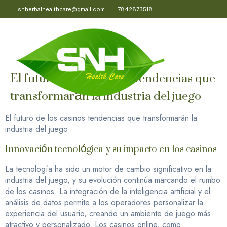
snherbalhealthcare@gmail.com
7842873518
El futuro de los casinos tendencias que
transformarán la industria del juego
El futuro de los casinos tendencias que transformarán la
industria del juego
Innovación tecnológica y su impacto en los casinos
La tecnología ha sido un motor de cambio significativo en la
industria del juego, y su evolución continúa marcando el rumbo
de los casinos. La integración de la inteligencia artificial y el
análisis de datos permite a los operadores personalizar la
experiencia del usuario, creando un ambiente de juego más
atractivo y personalizado. Los casinos online, como