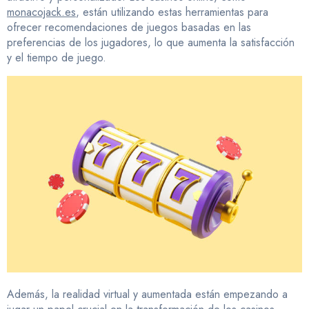
monacojack.es
, están utilizando estas herramientas para
ofrecer recomendaciones de juegos basadas en las
preferencias de los jugadores, lo que aumenta la satisfacción
y el tiempo de juego.
Además, la realidad virtual y aumentada están empezando a