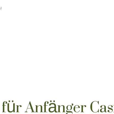
!
 für Anfänger Cas