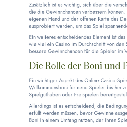
Zusätzlich ist es wichtig, sich über die ver
die die Gewinnchancen verbessern können. B
eigenen Hand und der offenen Karte des Deal
ausprobiert werden, um das Spiel spannende
Ein weiteres entscheidendes Element ist das
wie viel ein Casino im Durchschnitt von den 
bessere Gewinnchancen für die Spieler im V
Die Rolle der Boni und 
Ein wichtiger Aspekt des Online-Casino-Spi
Willkommensboni für neue Spieler bis hin z
Spielguthaben oder Freispielen bereitgeste
Allerdings ist es entscheidend, die Bedingu
erfüllt werden müssen, bevor Gewinne ausgeza
Boni in einem Umfang nutzen, der ihren Spi