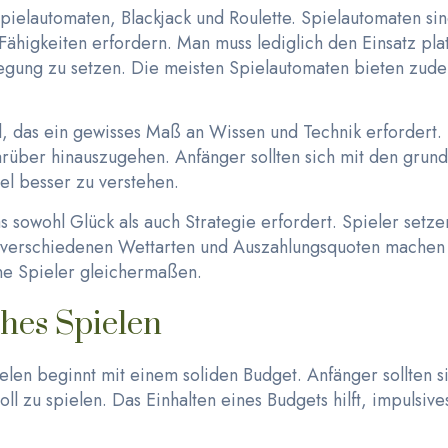
ielautomaten, Blackjack und Roulette. Spielautomaten sind
n Fähigkeiten erfordern. Man muss lediglich den Einsatz p
wegung zu setzen. Die meisten Spielautomaten bieten zu
el, das ein gewisses Maß an Wissen und Technik erfordert. 
arüber hinauszugehen. Anfänger sollten sich mit den grun
l besser zu verstehen.
das sowohl Glück als auch Strategie erfordert. Spieler setz
 Die verschiedenen Wettarten und Auszahlungsquoten mache
ne Spieler gleichermaßen.
ches Spielen
len beginnt mit einem soliden Budget. Anfänger sollten si
oll zu spielen. Das Einhalten eines Budgets hilft, impulsiv