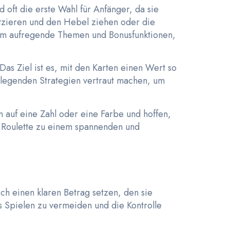
 oft die erste Wahl für Anfänger, da sie
latzieren und den Hebel ziehen oder die
dem aufregende Themen und Bonusfunktionen,
Das Ziel ist es, mit den Karten einen Wert so
dlegenden Strategien vertraut machen, um
en auf eine Zahl oder eine Farbe und hoffen,
n Roulette zu einem spannenden und
ch einen klaren Betrag setzen, den sie
es Spielen zu vermeiden und die Kontrolle