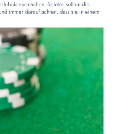
lebnis ausmachen. Spieler sollten die
und immer darauf achten, dass sie in einem