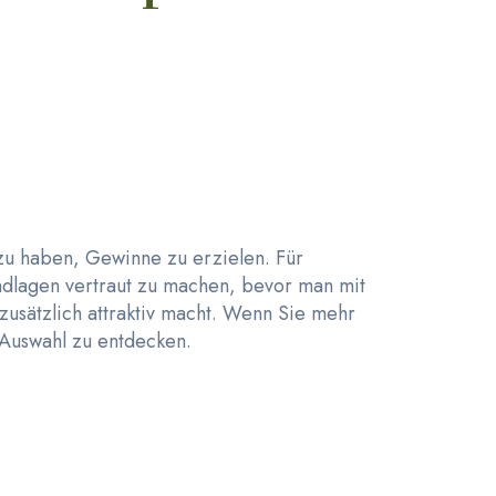
 zu haben, Gewinne zu erzielen. Für
undlagen vertraut zu machen, bevor man mit
usätzlich attraktiv macht. Wenn Sie mehr
Auswahl zu entdecken.