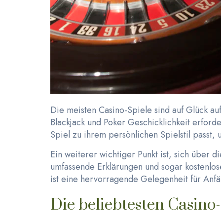
Die meisten Casino-Spiele sind auf Glück a
Blackjack und Poker Geschicklichkeit erforde
Spiel zu ihrem persönlichen Spielstil passt,
Ein weiterer wichtiger Punkt ist, sich über 
umfassende Erklärungen und sogar kostenlos
ist eine hervorragende Gelegenheit für Anf
Die beliebtesten Casino