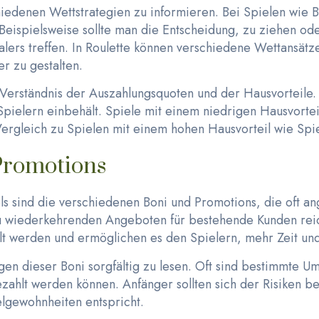
schiedenen Wettstrategien zu informieren. Bei Spielen wie 
eispielsweise sollte man die Entscheidung, zu ziehen ode
ers treffen. In Roulette können verschiedene Wettansätz
r zu gestalten.
 Verständnis der Auszahlungsquoten und der Hausvorteile. 
Spielern einbehält. Spiele mit einem niedrigen Hausvortei
ergleich zu Spielen mit einem hohen Hausvorteil wie Spi
Promotions
els sind die verschiedenen Boni und Promotions, die oft 
u wiederkehrenden Angeboten für bestehende Kunden reic
llt werden und ermöglichen es den Spielern, mehr Zeit un
ngen dieser Boni sorgfältig zu lesen. Oft sind bestimmte 
hlt werden können. Anfänger sollten sich der Risiken bewu
elgewohnheiten entspricht.