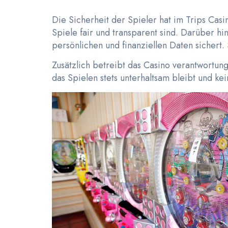
Die Sicherheit der Spieler hat im Trips Casin
Spiele fair und transparent sind. Darüber hi
persönlichen und finanziellen Daten sichert.
Zusätzlich betreibt das Casino verantwortung
das Spielen stets unterhaltsam bleibt und ke