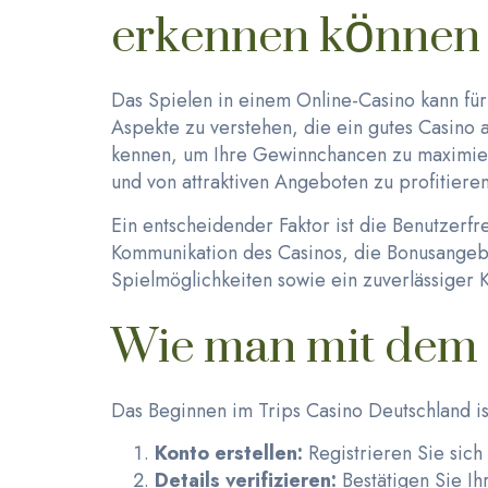
erkennen können
Das Spielen in einem Online-Casino kann für
Aspekte zu verstehen, die ein gutes Casino 
kennen, um Ihre Gewinnchancen zu maximiere
und von attraktiven Angeboten zu profitieren
Ein entscheidender Faktor ist die Benutzerfre
Kommunikation des Casinos, die Bonusangebot
Spielmöglichkeiten sowie ein zuverlässiger K
Wie man mit dem 
Das Beginnen im Trips Casino Deutschland ist
Konto erstellen:
Registrieren Sie sich
Details verifizieren:
Bestätigen Sie Ihr