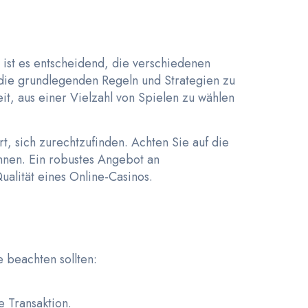
 ist es entscheidend, die verschiedenen
 die grundlegenden Regeln und Strategien zu
t, aus einer Vielzahl von Spielen zu wählen
rt, sich zurechtzufinden. Achten Sie auf die
nnen. Ein robustes Angebot an
ualität eines Online-Casinos.
e beachten sollten:
e Transaktion.