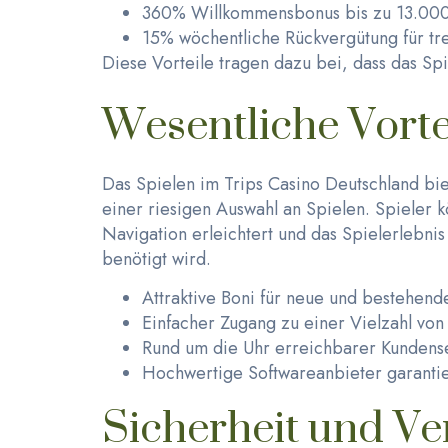
360% Willkommensbonus bis zu 13.000 
15% wöchentliche Rückvergütung für tr
Diese Vorteile tragen dazu bei, dass das Spie
Wesentliche Vorte
Das Spielen im Trips Casino Deutschland bi
einer riesigen Auswahl an Spielen. Spieler k
Navigation erleichtert und das Spielerlebni
benötigt wird.
Attraktive Boni für neue und bestehend
Einfacher Zugang zu einer Vielzahl vo
Rund um die Uhr erreichbarer Kundenser
Hochwertige Softwareanbieter garantie
Sicherheit und Ve