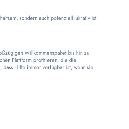
altsam, sondern auch potenziell lukrativ ist.
großzügigen Willkommenspaket bis hin zu
chen Plattform profitieren, die die
 dass Hilfe immer verfügbar ist, wenn sie