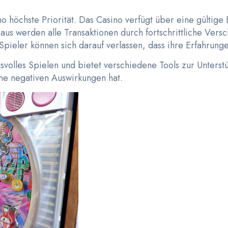
o höchste Priorität. Das Casino verfügt über eine gültige 
naus werden alle Transaktionen durch fortschrittliche Vers
 Spieler können sich darauf verlassen, dass ihre Erfahrung
svolles Spielen und bietet verschiedene Tools zur Unterst
ine negativen Auswirkungen hat.