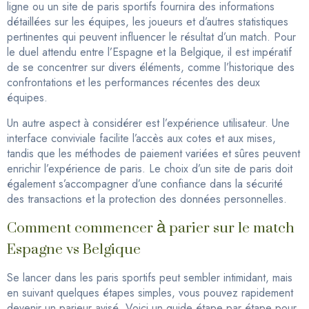
ligne ou un site de paris sportifs fournira des informations
détaillées sur les équipes, les joueurs et d’autres statistiques
pertinentes qui peuvent influencer le résultat d’un match. Pour
le duel attendu entre l’Espagne et la Belgique, il est impératif
de se concentrer sur divers éléments, comme l’historique des
confrontations et les performances récentes des deux
équipes.
Un autre aspect à considérer est l’expérience utilisateur. Une
interface conviviale facilite l’accès aux cotes et aux mises,
tandis que les méthodes de paiement variées et sûres peuvent
enrichir l’expérience de paris. Le choix d’un site de paris doit
également s’accompagner d’une confiance dans la sécurité
des transactions et la protection des données personnelles.
Comment commencer à parier sur le match
Espagne vs Belgique
Se lancer dans les paris sportifs peut sembler intimidant, mais
en suivant quelques étapes simples, vous pouvez rapidement
devenir un parieur avisé. Voici un guide étape par étape pour