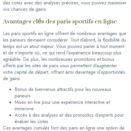
des cotes avec des analyses précises, vous pouvez maximiser
vos chances de gains.
Avantages clés des paris sportifs en ligne
Les paris sportifs en ligne offrent de nombreux avantages que
les parieurs devraient considérer. Tout d’abord, la flexibilité du
temps est un atout majeur. Vous pouvez parier à tout moment
et de n’importe où, ce qui rend l’expérience beaucoup plus
agréable. De plus, les nombreuses promotions et bonus
offerts par les sites de paris vous permettent d’augmenter
votre capital de départ, offrant ainsi davantage d’opportunités
de gains.
Bonus de bienvenue attractifs pour les nouveaux
parieurs
Mises en live pour une expérience interactive et
immersive
Accès à des analyses et des pronostics d’experts pour
évaluer les cotes
Ces avantages cumulés font des paris en ligne une option de