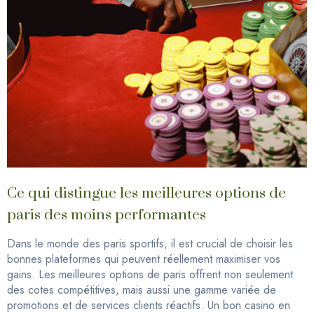
Ce qui distingue les meilleures options de
paris des moins performantes
Dans le monde des paris sportifs, il est crucial de choisir les
bonnes plateformes qui peuvent réellement maximiser vos
gains. Les meilleures options de paris offrent non seulement
des cotes compétitives, mais aussi une gamme variée de
promotions et de services clients réactifs. Un bon casino en