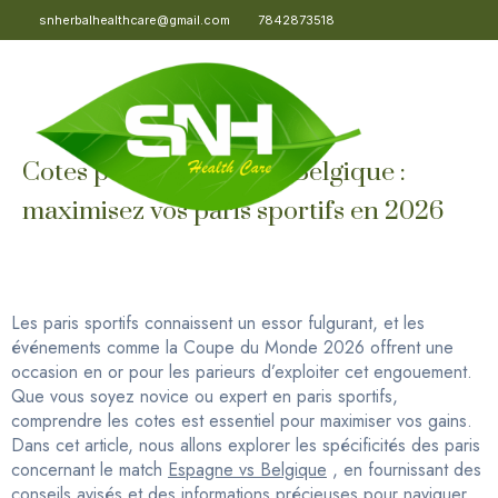
snherbalhealthcare@gmail.com
7842873518
Cotes pour Espagne vs Belgique :
maximisez vos paris sportifs en 2026
Les paris sportifs connaissent un essor fulgurant, et les
événements comme la Coupe du Monde 2026 offrent une
occasion en or pour les parieurs d’exploiter cet engouement.
Que vous soyez novice ou expert en paris sportifs,
comprendre les cotes est essentiel pour maximiser vos gains.
Dans cet article, nous allons explorer les spécificités des paris
concernant le match
Espagne vs Belgique
, en fournissant des
conseils avisés et des informations précieuses pour naviguer