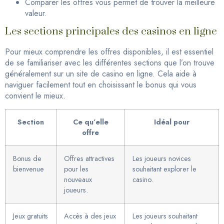
Comparer les offres vous permet de trouver la meilleure
valeur.
Les sections principales des casinos en ligne
Pour mieux comprendre les offres disponibles, il est essentiel
de se familiariser avec les différentes sections que l’on trouve
généralement sur un site de casino en ligne. Cela aide à
naviguer facilement tout en choisissant le bonus qui vous
convient le mieux.
Section
Ce qu’elle
Idéal pour
offre
Bonus de
Offres attractives
Les joueurs novices
bienvenue
pour les
souhaitant explorer le
nouveaux
casino.
joueurs.
Jeux gratuits
Accès à des jeux
Les joueurs souhaitant