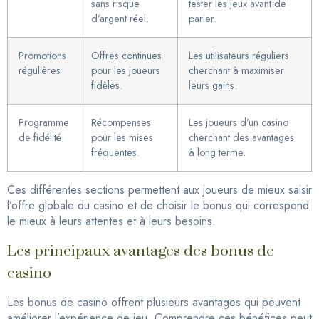
sans risque
tester les jeux avant de
d’argent réel.
parier.
Promotions
Offres continues
Les utilisateurs réguliers
régulières
pour les joueurs
cherchant à maximiser
fidèles.
leurs gains.
Programme
Récompenses
Les joueurs d’un casino
de fidélité
pour les mises
cherchant des avantages
fréquentes.
à long terme.
Ces différentes sections permettent aux joueurs de mieux saisir
l’offre globale du casino et de choisir le bonus qui correspond
le mieux à leurs attentes et à leurs besoins.
Les principaux avantages des bonus de
casino
Les bonus de casino offrent plusieurs avantages qui peuvent
améliorer l’expérience de jeu. Comprendre ces bénéfices peut