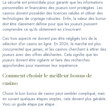
La sécurité est primordiale pour garantir que les informations
personnelles et financières des joueurs sont protégées. Les
casinos doivent posséder des licences valides et utiliser des
technologies de cryptage robustes. Enfin, la valeur des bonus
doit être clairement définie pour que les joueurs puissent
comprendre ce qu’ils obtiennent en s’inscrivant.
Ces trois aspects ne doivent pas être négligés lors de la
sélection d’un casino en ligne. En 2026, le marché est plus
concurrentiel que jamais, et les casinos cherchent à attirer des
joueurs avec des offres alléchantes. Cela signifie que les
joueurs doivent être vigilants et faire des recherches
approfondies pour maximiser leur expérience.
Comment choisir le meilleur bonus de
casino
Choisir le bon bonus de casino peut sembler compliqué, mais
en suivant quelques étapes simples, cela devient plus gérable.
Voici un guide étape par étape :