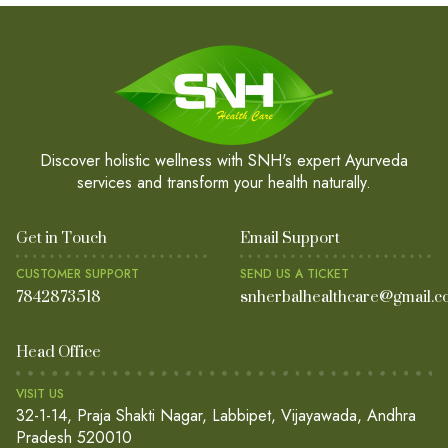
Discover holistic wellness with SNH's expert Ayurveda
services and transform your health naturally.
Get in Touch
Email Support
CUSTOMER SUPPORT
SEND US A TICKET
7842873518
snherbalhealthcare@gmail.c
Head Office
VISIT US
32-1-14, Praja Shakti Nagar, Labbipet, Vijayawada, Andhra
Pradesh 520010