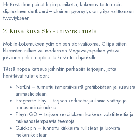
Hetkestä kun painat login-painiketta, kokemus tuntuu kuin
digitaalinen dartboard—jokainen pyöräytys on yritys välittömään
tyydytykseen.
2. Kuvatkuva Slot-universumista
Mobile-kokemuksen ydin on sen slot-valikoima. Olitpa sitten
klassisten rullien vai modernien Megaways-pelien ystävä,
jokainen peli on optimoitu kosketusohjauksille.
Tässä nopea katsaus joihinkin parhaisiin tarjoajiin, jotka
herättävät rullat eloon:
NetEnt – tunnettu immersiivisistä grafiikoistaan ja sulavista
animaatioistaan.
Pragmatic Play – tarjoaa korkeataajuuksisia voittoja ja
bonusominaisuuksia.
Play’n GO – tarjoaa sekoituksen korkeaa volatiliteettia ja
mukaansatempaavia teemoja.
Quickspin – tunnettu kirkkaista rullistaan ja luovista
mekaniikoistaan.