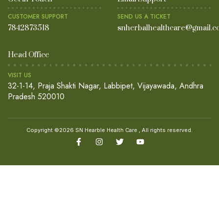
CUSTOMER SUPPORT
SEND US A TICKET
7842873518
snherbalhealthcare@gmail.c
Head Office
VISIT US
32-1-14, Praja Shakti Nagar, Labbipet, Vijayawada, Andhra
Pradesh 520010
Copyright ©2026 SN Hearble Health Care , All rights reserved.