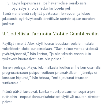
Käytä lopetusrajaa: Jos häviät kolme peräkkäistä
pyöräytystä, pidä tauko tai lopeta peli.
Tämä menetelmä säilyttää pelikassan terveyden ja tekee
jokaisesta pyöräytyksestä jännittävän sprintin sijaan maraton-
juoksun.
9. Todellisia Tarinoita Mobile-Gamblereilta
Käyttäjä nimeltä Alex käytti lounastauostaan pelaten matalan
volatiliteetin slotia puhelimellaan. ”Sain kolme voittoa viidessä
pyöräytyksessä,” hän kertoo, ”ja olin takaisin ennen kuin
työkaverit huomasivat, että olin poissa.”
Toinen pelaaja, Maya, teki matkasta tuottoisan hetken osumalla
progressiiviseen jackpot-voittoon junamatkallaan. ”Jännitys ei
koskaan hiipunut,” hän toteaa, ”enkä joutunut istumaan
tuntikausia.”
Nämä pätkät kuvaavat, kuinka mobiilipelaaminen sopii arjen
rutiineihin—nopeat ilonpurskahdukset täyttävät muuten kiireiset
päivät.