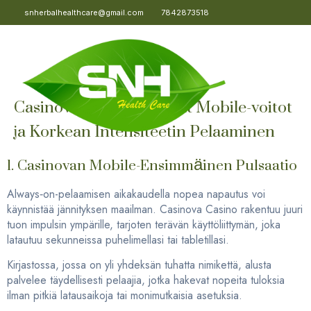
snherbalhealthcare@gmail.com
7842873518
Casinova Casino: Nopeat Mobile-voitot
ja Korkean Intensiteetin Pelaaminen
1. Casinovan Mobile-Ensimmäinen Pulsaatio
Always‑on-pelaamisen aikakaudella nopea napautus voi
käynnistää jännityksen maailman. Casinova Casino rakentuu juuri
tuon impulsin ympärille, tarjoten terävän käyttöliittymän, joka
latautuu sekunneissa puhelimellasi tai tabletillasi.
Kirjastossa, jossa on yli yhdeksän tuhatta nimikettä, alusta
palvelee täydellisesti pelaajia, jotka hakevat nopeita tuloksia
ilman pitkiä latausaikoja tai monimutkaisia asetuksia.