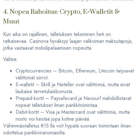
4. Nopea Rahoitus: Crypto, E‑Walletit &
Muut
Kun aika on rajallinen, talletuksen tekeminen heti on
ratkaisevaa. Casinova hyväksyy laajan valikoiman maksutapoja,
jotka vastaavat mobiilipelaamisen nopeutta.
Valitse:
Cryptocurrencies – Bitcoin, Ethereum, Litecoin tarjoavat
välittömät siirrot.
E‑walletit – Skrill ja Neteller ovat välittömiä, mutta eivät
laukaise tervetuliaisbonusta.
Prepaid-kortit – Paysafecard ja Neosurf mahdollistavat
nopeat talletukset ilman pankkitoimintaa.
Debit-kortit – Visa ja Mastercard ovat välittömiä, mutta
nosto voi kestää jopa kolme päivää.
Vähimmäistalletus €15:llä voit hypätä suoraan toimintaan ilman
odottelua pankkiviranomaisilta.