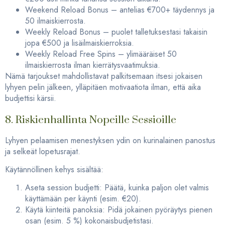
Weekend Reload Bonus – antelias €700+ täydennys ja
50 ilmaiskierrosta.
Weekly Reload Bonus – puolet talletuksestasi takaisin
jopa €500 ja lisäilmaiskierroksia.
Weekly Reload Free Spins – ylimääräiset 50
ilmaiskierrosta ilman kierrätysvaatimuksia.
Nämä tarjoukset mahdollistavat palkitsemaan itsesi jokaisen
lyhyen pelin jälkeen, ylläpitäen motivaatiota ilman, että aika
budjettisi kärsii.
8. Riskienhallinta Nopeille Sessioille
Lyhyen pelaamisen menestyksen ydin on kurinalainen panostus
ja selkeät lopetusrajat.
Käytännöllinen kehys sisältää:
Aseta session budjetti: Päätä, kuinka paljon olet valmis
käyttämään per käynti (esim. €20).
Käytä kiinteitä panoksia: Pidä jokainen pyöräytys pienen
osan (esim. 5 %) kokonaisbudjetistasi.