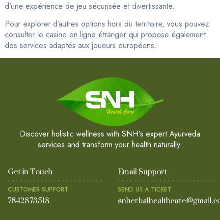
d’une expérience de jeu sécurisée et divertissante.
Pour explorer d’autres options hors du territoire, vous pouvez
consulter le
casino en ligne étranger
qui propose également
des services adaptés aux joueurs européens.
Discover holistic wellness with SNH's expert Ayurveda
services and transform your health naturally.
Get in Touch
Email Support
CUSTOMER SUPPORT
SEND US A TICKET
7842873518
snherbalhealthcare@gmail.c