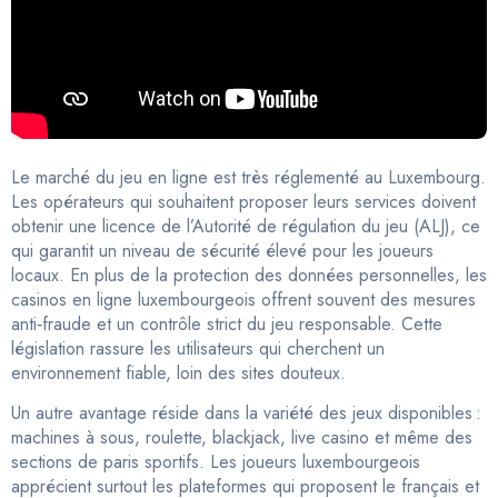
Le marché du jeu en ligne est très réglementé au Luxembourg.
Les opérateurs qui souhaitent proposer leurs services doivent
obtenir une licence de l’Autorité de régulation du jeu (ALJ), ce
qui garantit un niveau de sécurité élevé pour les joueurs
locaux. En plus de la protection des données personnelles, les
casinos en ligne luxembourgeois offrent souvent des mesures
anti‑fraude et un contrôle strict du jeu responsable. Cette
législation rassure les utilisateurs qui cherchent un
environnement fiable, loin des sites douteux.
Un autre avantage réside dans la variété des jeux disponibles :
machines à sous, roulette, blackjack, live casino et même des
sections de paris sportifs. Les joueurs luxembourgeois
apprécient surtout les plateformes qui proposent le français et