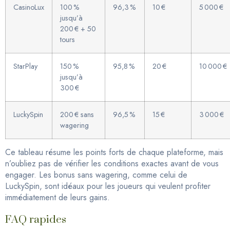
CasinoLux
100 %
96,3 %
10 €
5 000 €
jusqu’à
200 € + 50
tours
StarPlay
150 %
95,8 %
20 €
10 000 €
jusqu’à
300 €
LuckySpin
200 € sans
96,5 %
15 €
3 000 €
wagering
Ce tableau résume les points forts de chaque plateforme, mais
n’oubliez pas de vérifier les conditions exactes avant de vous
engager. Les bonus sans wagering, comme celui de
LuckySpin, sont idéaux pour les joueurs qui veulent profiter
immédiatement de leurs gains.
FAQ rapides