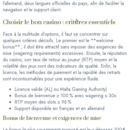
l’allemand, deux langues officielles du pays, afin de faciliter la
navigation et le support client.
Choisir le bon casino : critères essentiels
Face à la multitude d’options, il faut se concentrer sur
quelques critères décisifs. Le premier est le **welcome
bonus** ; il doit être attractif sans imposer des exigences de
mise (wagering requirements) excessives. Ensuite, la réputation
du casino, son taux de retour au joueur (RTP) moyen et la
volatilité des jeux sont des indicateurs de qualité. Enfin, la
licence, les méthodes de paiement et la rapidité des retraits
sont incontournables pour une expérience fluide.
Licence valide (ALJ ou Malta Gaming Authority)
Bonus de bienvenue ≥ 100 % avec wagering ≤ 30x
RTP moyen des slots ≥ 96 %
Support disponible en français et en allemand
Bonus de bienvenue et exigences de mise
Le bonus le plus couramment proposé est le « déposez 100 €