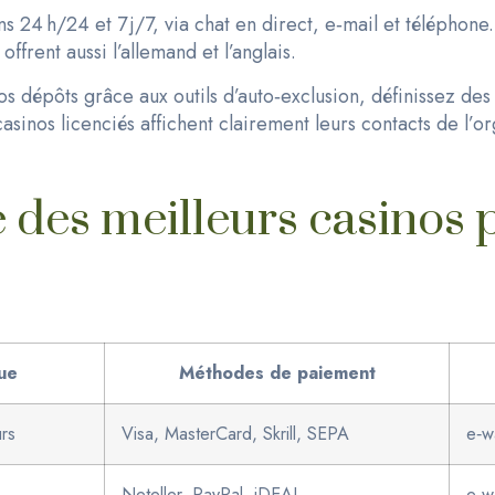
ns 24 h/24 et 7 j/7, via chat en direct, e‑mail et télépho
offrent aussi l’allemand et l’anglais.
os dépôts grâce aux outils d’auto‑exclusion, définissez des 
casinos licenciés affichent clairement leurs contacts de l’o
 des meilleurs casinos 
ue
Méthodes de paiement
rs
Visa, MasterCard, Skrill, SEPA
e‑wa
Neteller, PayPal, iDEAL
e‑wa