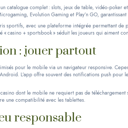
n catalogue complet : slots, jeux de table, vidéo‑poker et
 Microgaming, Evolution Gaming et Play’n GO, garantissant
aris sportifs, avec une plateforme intégrée permettant de p
é « casino + sportsbook » séduit les joueurs qui aiment c
ion : jouer partout
timisés pour le mobile via un navigateur responsive. Cepe
Android. L’app offre souvent des notifications push pour l
casino dont le mobile ne requiert pas de téléchargement 
e une compatibilité avec les tablettes.
jeu responsable