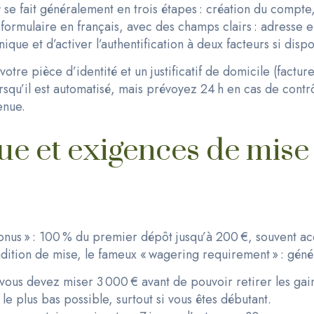
g
se fait généralement en trois étapes : création du compte,
formulaire en français, avec des champs clairs : adresse e
que et d’activer l’authentification à deux facteurs si dispo
tre pièce d’identité et un justificatif de domicile (facture
squ’il est automatisé, mais prévoyez 24 h en cas de contr
enue.
e et exigences de mise
onus » : 100 % du premier dépôt jusqu’à 200 €, souvent a
ondition de mise, le fameux « wagering requirement » : gé
us devez miser 3 000 € avant de pouvoir retirer les gain
le plus bas possible, surtout si vous êtes débutant.