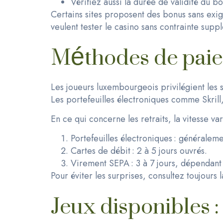
Vérifiez aussi la durée de validité du bo
Certains sites proposent des bonus sans exige
veulent tester le casino sans contrainte supp
Méthodes de paiem
Les joueurs luxembourgeois privilégient les s
Les portefeuilles électroniques comme Skrill,
En ce qui concerne les retraits, la vitesse va
Portefeuilles électroniques : généraleme
Cartes de débit : 2 à 5 jours ouvrés.
Virement SEPA : 3 à 7 jours, dépendant
Pour éviter les surprises, consultez toujours 
Jeux disponibles : 