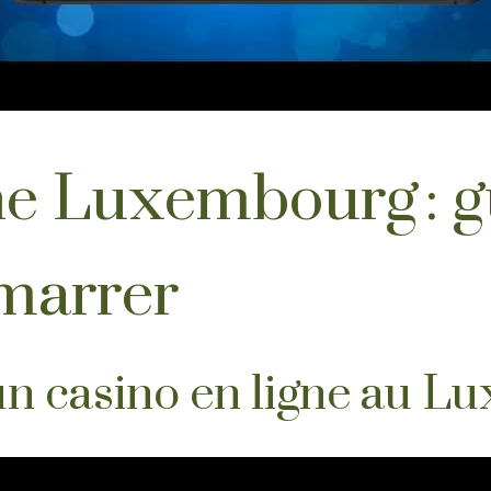
ne Luxembourg : g
marrer
un casino en ligne au L