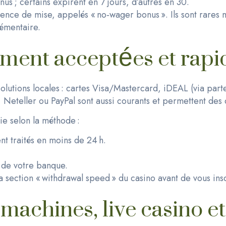
nus ; certains expirent en 7 jours, d’autres en 30.
nce de mise, appelés « no‑wager bonus ». Ils sont rares ma
lémentaire.
ent acceptées et rapidi
olutions locales : cartes Visa/Mastercard, iDEAL (via part
 Neteller ou PayPal sont aussi courants et permettent des 
rie selon la méthode :
nt traités en moins de 24 h.
 de votre banque.
la section « withdrawal speed » du casino avant de vous insc
machines, live casino et