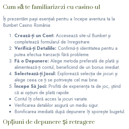
Cum să te familiarizezi cu casino-ul
Îți prezentăm pașii esențiali pentru a începe aventura ta la
Bumbet Casino România:
Crează-ți un Cont:
Accesează site-ul Bumbet și
completează formularul de înregistrare.
Verifică-ți Detaliile:
Confirmă-ți identitatea pentru a
putea efectua tranzacții fără probleme.
Fă o Depunere:
Alege metoda preferată de plată și
alimentează-ți contul, beneficiind de un bonus imediat.
Selectează-ți Jocul:
Explorează selecția de jocuri și
alege ceea ce ți se potrivește cel mai bine.
Începe Să Joci:
Profită de experiența ta de joc, știind
că ai opțiuni de plată rapide.
Contul îți oferă acces la jocuri variate.
Verificarea detaliilor asigură un mediu sigur.
Bonificarea imediată după depunere îți sporește bugetul.
Opțiuni de depunere și retragere