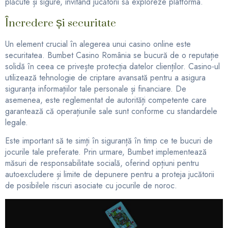
plăcute și sigure, invitând jucătorii să exploreze platforma.
Încredere și securitate
Un element crucial în alegerea unui casino online este
securitatea. Bumbet Casino România se bucură de o reputație
solidă în ceea ce privește protecția datelor clienților. Casino-ul
utilizează tehnologie de criptare avansată pentru a asigura
siguranța informațiilor tale personale și financiare. De
asemenea, este reglementat de autorități competente care
garantează că operațiunile sale sunt conforme cu standardele
legale.
Este important să te simți în siguranță în timp ce te bucuri de
jocurile tale preferate. Prin urmare, Bumbet implementează
măsuri de responsabilitate socială, oferind opțiuni pentru
autoexcludere și limite de depunere pentru a proteja jucătorii
de posibilele riscuri asociate cu jocurile de noroc.