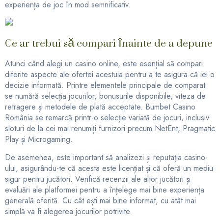
experiența de joc în mod semnificativ.
Ce ar trebui să compari înainte de a depune
Atunci când alegi un casino online, este esențial să compari
diferite aspecte ale ofertei acestuia pentru a te asigura că iei o
decizie informată. Printre elementele principale de comparat
se numără selecția jocurilor, bonusurile disponibile, viteza de
retragere și metodele de plată acceptate. Bumbet Casino
România se remarcă printr-o selecție variată de jocuri, inclusiv
sloturi de la cei mai renumiți furnizori precum NetEnt, Pragmatic
Play și Microgaming.
De asemenea, este important să analizezi și reputația casino-
ului, asigurându-te că acesta este licențiat și că oferă un mediu
sigur pentru jucători. Verifică recenzii ale altor jucători și
evaluări ale platformei pentru a înțelege mai bine experiența
generală oferită. Cu cât ești mai bine informat, cu atât mai
simplă va fi alegerea jocurilor potrivite.