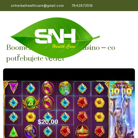
snherbalhealthcare@gmail.com
7842873518
Boomerang bet online casino – co
potřebujete vědět