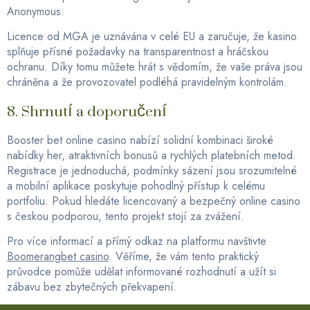
Anonymous.
Licence od MGA je uznávána v celé EU a zaručuje, že kasino
splňuje přísné požadavky na transparentnost a hráčskou
ochranu. Díky tomu můžete hrát s vědomím, že vaše práva jsou
chráněna a že provozovatel podléhá pravidelným kontrolám.
8. Shrnutí a doporučení
Booster bet online casino nabízí solidní kombinaci široké
nabídky her, atraktivních bonusů a rychlých platebních metod.
Registrace je jednoduchá, podmínky sázení jsou srozumitelné
a mobilní aplikace poskytuje pohodlný přístup k celému
portfoliu. Pokud hledáte licencovaný a bezpečný online casino
s českou podporou, tento projekt stojí za zvážení.
Pro více informací a přímý odkaz na platformu navštivte
Boomerangbet casino
. Věříme, že vám tento praktický
průvodce pomůže udělat informované rozhodnutí a užít si
zábavu bez zbytečných překvapení.