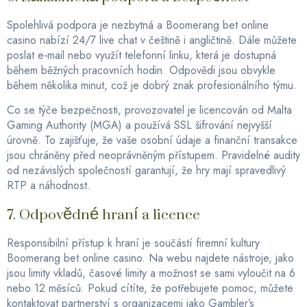
Spolehlivá podpora je nezbytná a Boomerang bet online
casino nabízí 24/7 live chat v češtině i angličtině. Dále můžete
poslat e‑mail nebo využít telefonní linku, která je dostupná
během běžných pracovních hodin. Odpovědi jsou obvykle
během několika minut, což je dobrý znak profesionálního týmu.
Co se týče bezpečnosti, provozovatel je licencován od Malta
Gaming Authority (MGA) a používá SSL šifrování nejvyšší
úrovně. To zajišťuje, že vaše osobní údaje a finanční transakce
jsou chráněny před neoprávněným přístupem. Pravidelné audity
od nezávislých společností garantují, že hry mají spravedlivý
RTP a náhodnost.
7. Odpovědné hraní a licence
Responsibilní přístup k hraní je součástí firemní kultury
Boomerang bet online casino. Na webu najdete nástroje, jako
jsou limity vkladů, časové limity a možnost se sami vyloučit na 6
nebo 12 měsíců. Pokud cítíte, že potřebujete pomoc, můžete
kontaktovat partnerství s organizacemi jako Gambler’s