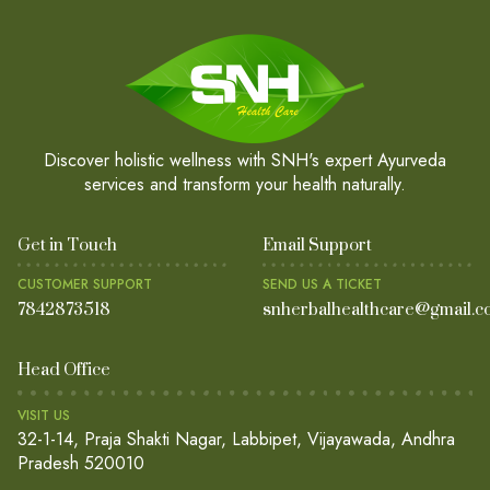
Discover holistic wellness with SNH's expert Ayurveda
services and transform your health naturally.
Get in Touch
Email Support
CUSTOMER SUPPORT
SEND US A TICKET
7842873518
snherbalhealthcare@gmail.c
Head Office
VISIT US
32-1-14, Praja Shakti Nagar, Labbipet, Vijayawada, Andhra
Pradesh 520010