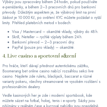
Výběry jsou zpracovány během 24 hodin, pokud používáte
e‑peněženky, a během 2–3 pracovních dnů pro bankovní
převody. Důležitým aspektem je, že výběrový limit na první
žádost je 10 000 Kč, po ověření KYC můžete požádat o vyšší
limity. Přehled platebních metod v bodech:
Visa / Mastercard – okamžité vklady, výběry do 48 h.
Skrill, Neteller – rychlé výplaty během 24 h.
Bankovní převod – 2–3 pracovní dny.
PayPal (pouze pro vklady) – okamžité.
4. Live casino a sportovní sázení
Pro hráče, kteří dávají přednost autentickému zážitku,
Boomerang bet online casino nabízí rozsáhlou sekci live
casino. Najdete zde ruletu, blackjack, baccarat a různé
varianty pokeru, všechny streamované ve vysokém rozlišení s
profesionálními dealery.
Vedle kasinových her je zde i moderní sportsbook, kde
můžete sázet na fotbal, hokej, tenis i e‑sporty. Sázky jsou
přijímány v reálném čase a kurzové nabídky jsou pravidelně