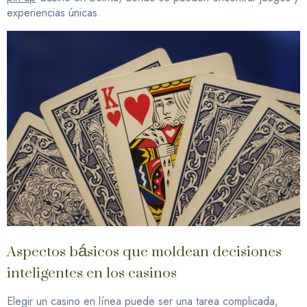
experiencias únicas.
Aspectos básicos que moldean decisiones
inteligentes en los casinos
Elegir un casino en línea puede ser una tarea complicada,