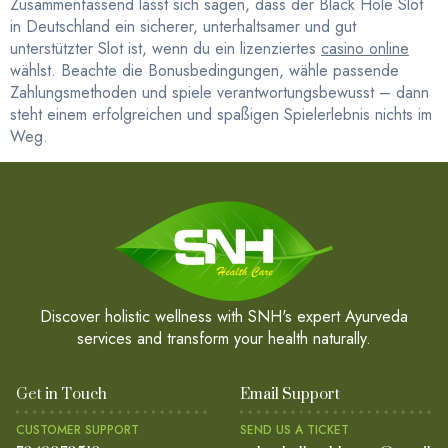
Zusammenfassend lässt sich sagen, dass der Black Hole Slot
in Deutschland ein sicherer, unterhaltsamer und gut
unterstützter Slot ist, wenn du ein lizenziertes
casino online
wählst. Beachte die Bonusbedingungen, wähle passende
Zahlungsmethoden und spiele verantwortungsbewusst – dann
steht einem erfolgreichen und spaßigen Spielerlebnis nichts im
Weg.
Discover holistic wellness with SNH's expert Ayurveda
services and transform your health naturally.
Get in Touch
Email Support
CUSTOMER SUPPORT
SEND US A TICKET