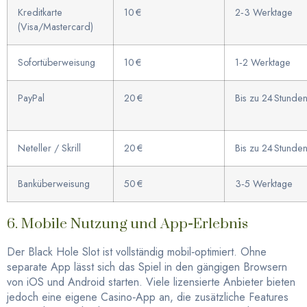
Kreditkarte
10 €
2‑3 Werktage
(Visa/Mastercard)
Sofortüberweisung
10 €
1‑2 Werktage
PayPal
20 €
Bis zu 24 Stunde
Neteller / Skrill
20 €
Bis zu 24 Stunde
Banküberweisung
50 €
3‑5 Werktage
6. Mobile Nutzung und App‑Erlebnis
Der Black Hole Slot ist vollständig mobil‑optimiert. Ohne
separate App lässt sich das Spiel in den gängigen Browsern
von iOS und Android starten. Viele lizensierte Anbieter bieten
jedoch eine eigene Casino‑App an, die zusätzliche Features