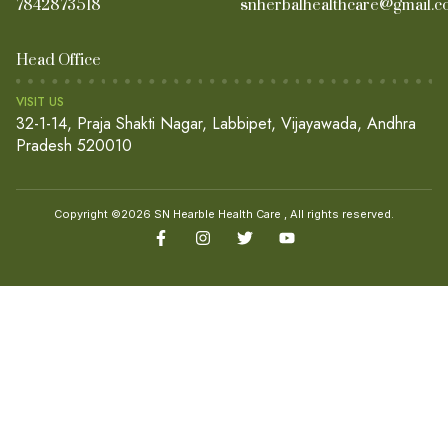
7842873518
snherbalhealthcare@gmail.c
Head Office
VISIT US
32-1-14, Praja Shakti Nagar, Labbipet, Vijayawada, Andhra
Pradesh 520010
Copyright ©2026 SN Hearble Health Care , All rights reserved.