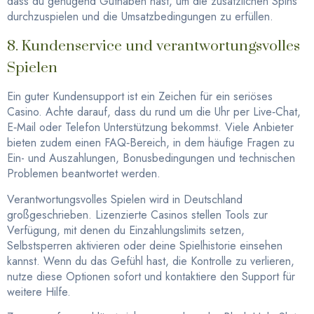
dass du genügend Guthaben hast, um die zusätzlichen Spins
durchzuspielen und die Umsatzbedingungen zu erfüllen.
8. Kundenservice und verantwortungsvolles
Spielen
Ein guter Kundensupport ist ein Zeichen für ein seriöses
Casino. Achte darauf, dass du rund um die Uhr per Live‑Chat,
E‑Mail oder Telefon Unterstützung bekommst. Viele Anbieter
bieten zudem einen FAQ‑Bereich, in dem häufige Fragen zu
Ein- und Auszahlungen, Bonusbedingungen und technischen
Problemen beantwortet werden.
Verantwortungsvolles Spielen wird in Deutschland
großgeschrieben. Lizenzierte Casinos stellen Tools zur
Verfügung, mit denen du Einzahlungslimits setzen,
Selbstsperren aktivieren oder deine Spielhistorie einsehen
kannst. Wenn du das Gefühl hast, die Kontrolle zu verlieren,
nutze diese Optionen sofort und kontaktiere den Support für
weitere Hilfe.