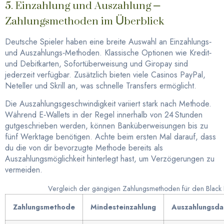
5. Einzahlung und Auszahlung –
Zahlungsmethoden im Überblick
Deutsche Spieler haben eine breite Auswahl an Einzahlungs‑
und Auszahlungs‑Methoden. Klassische Optionen wie Kredit‑
und Debitkarten, Sofortüberweisung und Giropay sind
jederzeit verfügbar. Zusätzlich bieten viele Casinos PayPal,
Neteller und Skrill an, was schnelle Transfers ermöglicht.
Die Auszahlungsgeschwindigkeit variiert stark nach Methode.
Während E‑Wallets in der Regel innerhalb von 24 Stunden
gutgeschrieben werden, können Banküberweisungen bis zu
fünf Werktage benötigen. Achte beim ersten Mal darauf, dass
du die von dir bevorzugte Methode bereits als
Auszahlungsmöglichkeit hinterlegt hast, um Verzögerungen zu
vermeiden.
Vergleich der gängigen Zahlungsmethoden für den Black 
Zahlungsmethode
Mindesteinzahlung
Auszahlungsda