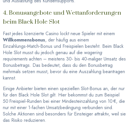
und Auslastung des Kundensupports.
4. Bonusangebote und Wettanforderungen
beim Black Hole Slot
Fast jedes lizenzierte Casino lockt neue Spieler mit einem
Willkommensbonus
, der häufig aus einem
Einzahlungs‑Match‑Bonus und Freispielen besteht. Beim Black
Hole Slot musst du jedoch genau auf die
wagering
requirements
achten – meistens 30‑ bis 40‑maliger Umsatz des
Bonusbetrags. Das bedeutet, dass du den Bonusbetrag
mehrmals setzen musst, bevor du eine Auszahlung beantragen
kannst.
Einige Anbieter bieten einen speziellen Slot‑Bonus an, der nur
für den Black Hole Slot gilt. Hier bekommst du zum Beispiel
50 Freispiel‑Runden bei einer Mindesteinzahlung von 10 €, die
nur mit einer 1‑fachen Umsatzbedingung verbunden sind.
Solche Aktionen sind besonders für Einsteiger attraktiv, weil sie
das Risiko reduzieren.