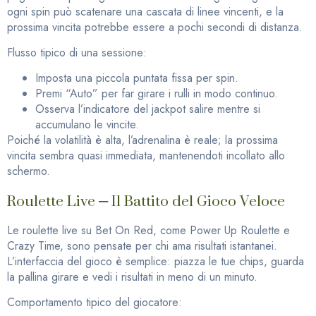
ogni spin può scatenare una cascata di linee vincenti, e la
prossima vincita potrebbe essere a pochi secondi di distanza.
Flusso tipico di una sessione:
Imposta una piccola puntata fissa per spin.
Premi “Auto” per far girare i rulli in modo continuo.
Osserva l’indicatore del jackpot salire mentre si
accumulano le vincite.
Poiché la volatilità è alta, l’adrenalina è reale; la prossima
vincita sembra quasi immediata, mantenendoti incollato allo
schermo.
Roulette Live – Il Battito del Gioco Veloce
Le roulette live su Bet On Red, come Power Up Roulette e
Crazy Time, sono pensate per chi ama risultati istantanei.
L’interfaccia del gioco è semplice: piazza le tue chips, guarda
la pallina girare e vedi i risultati in meno di un minuto.
Comportamento tipico del giocatore: