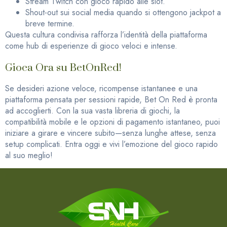
Stream Twitch con gioco rapido alle slot.
Shout-out sui social media quando si ottengono jackpot a
breve termine.
Questa cultura condivisa rafforza l’identità della piattaforma
come hub di esperienze di gioco veloci e intense.
Gioca Ora su BetOnRed!
Se desideri azione veloce, ricompense istantanee e una
piattaforma pensata per sessioni rapide, Bet On Red è pronta
ad accoglierti. Con la sua vasta libreria di giochi, la
compatibilità mobile e le opzioni di pagamento istantaneo, puoi
iniziare a girare e vincere subito—senza lunghe attese, senza
setup complicati. Entra oggi e vivi l’emozione del gioco rapido
al suo meglio!