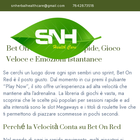
snherbalhealthcare@gmail.com
7842873518
Bet On Red – Vincite Rapide, Gioco
Veloce e Emozioni Istantanee
Se cerchi un luogo dove ogni spin sembri uno sprint, Bet On
Red è il posto giusto. Dal momento in cui premi il pulsante
“Play Now”, il sito offre un’esperienza ad alta velocità che
mantiene alta l’adrenalina. La libreria di giochi è vasta, ma
scoprirai che le scelte più popolari per sessioni rapide e ad
alta intensità sono le slot Megaways e i titoli di roulette live che
ti permettono di piazzare scommesse in pochi secondi.
Perché la Velocità Conta su Bet On Red
Nel mondo di oggi in rapido movimento, molti giocatori si