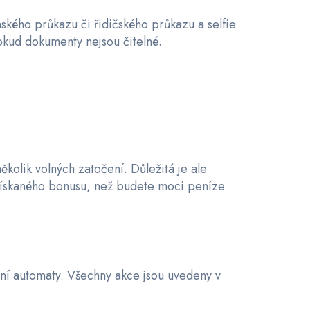
kého průkazu či řidičského průkazu a selfie
okud dokumenty nejsou čitelné.
kolik volných zatočení. Důležitá je ale
získaného bonusu, než budete moci peníze
ní automaty. Všechny akce jsou uvedeny v