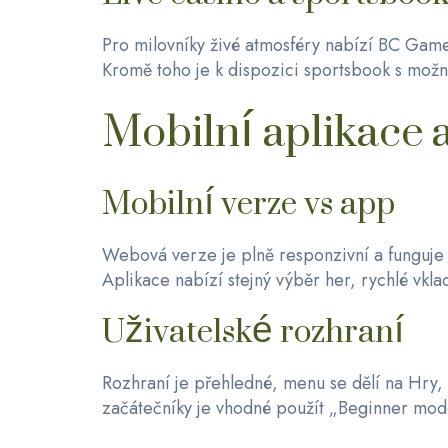
Pro milovníky živé atmosféry nabízí BC Game 
Kromě toho je k dispozici sportsbook s možnos
Mobilní aplikace 
Mobilní verze vs app
Webová verze je plně responzivní a funguje na
Aplikace nabízí stejný výběr her, rychlé vk
Uživatelské rozhraní
Rozhraní je přehledné, menu se dělí na Hry, 
začátečníky je vhodné použít „Beginner mode“