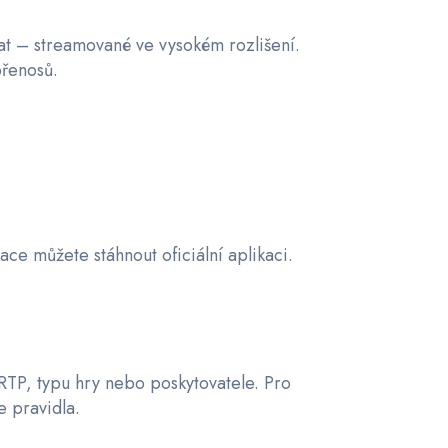
rat – streamované ve vysokém rozlišení.
přenosů.
ace můžete stáhnout oficiální aplikaci.
 RTP, typu hry nebo poskytovatele. Pro
e pravidla.