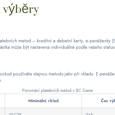
a výběry
tebních metod – kreditní a debetní karty, e‑peněženky (Sk
ástka může být nastavena individuálně podle vašeho status
kud používáte stejnou metodu jako při vkladu. E‑peněžen
.
Porovnání platebních metod v BC Game
Minimální vklad
Čas vý
10 CZK
24 h