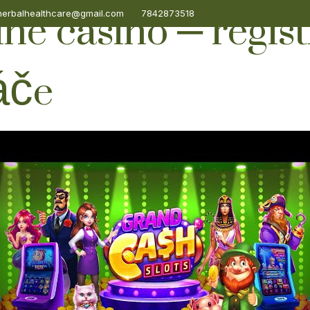
e casino – regist
herbalhealthcare@gmail.com
7842873518
áče
Services
Contact Us