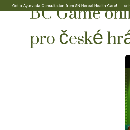
BC Game onlin
Get a Ayurveda Consultation from SN Herbal Health Care!
sn
pro české hr
Home
About Us