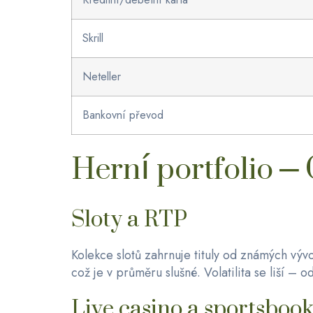
Skrill
Neteller
Bankovní převod
Herní portfolio –
Sloty a RTP
Kolekce slotů zahrnuje tituly od známých výv
což je v průměru slušné. Volatilita se liší – 
Live casino a sportsboo