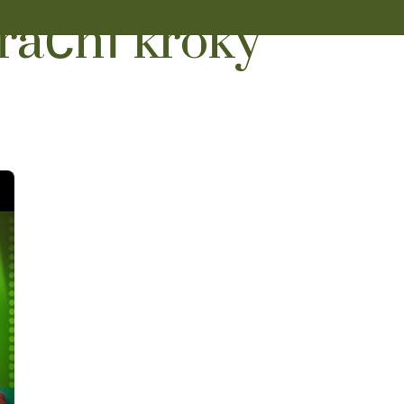
rační kroky