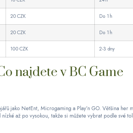
20 CZK
Do 1 h
20 CZK
Do 1 h
100 CZK
2‑3 dny
 Co najdete v BC Game
ojářů jako NetEnt, Microgaming a Play’n GO. Většina her m
od nízké až po vysokou, takže si můžete vybrat podle své tol
k