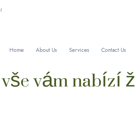
!
Home
About Us
Services
Contact Us
 vše vám nabízí ž