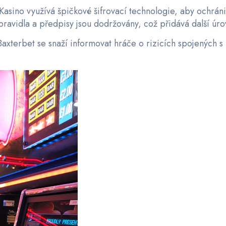
Kasino využívá špičkové šifrovací technologie, aby ochránil
 pravidla a předpisy jsou dodržovány, což přidává další úr
axterbet se snaží informovat hráče o rizicích spojených s