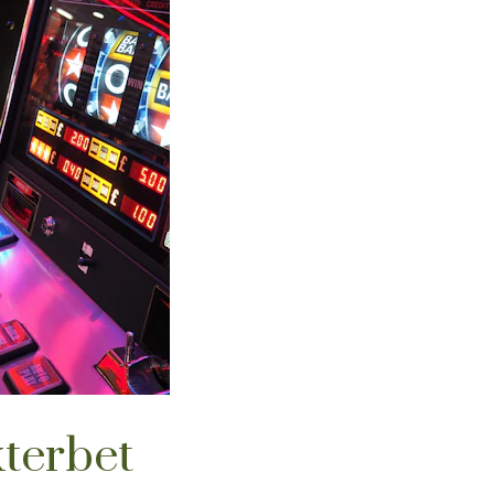
xterbet