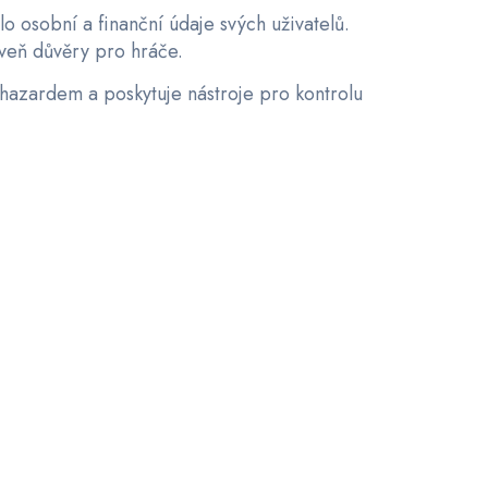
o osobní a finanční údaje svých uživatelů.
oveň důvěry pro hráče.
 hazardem a poskytuje nástroje pro kontrolu