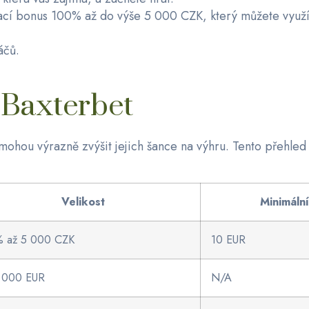
í bonus 100% až do výše 5 000 CZK, který můžete využít 
áčů.
 Baxterbet
mohou výrazně zvýšit jejich šance na výhru. Tento přehled
Velikost
Minimální
 až 5 000 CZK
10 EUR
 000 EUR
N/A