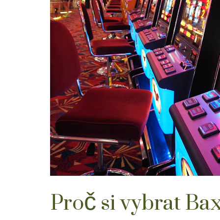
Proč si vybrat Ba