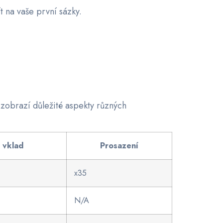
na vaše první sázky.
 zobrazí důležité aspekty různých
 vklad
Prosazení
x35
N/A