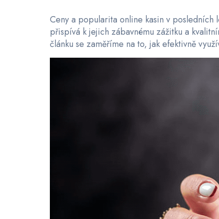
Ceny a popularita online kasin v posledních 
přispívá k jejich zábavnému zážitku a kvalit
článku se zaměříme na to, jak efektivně využív