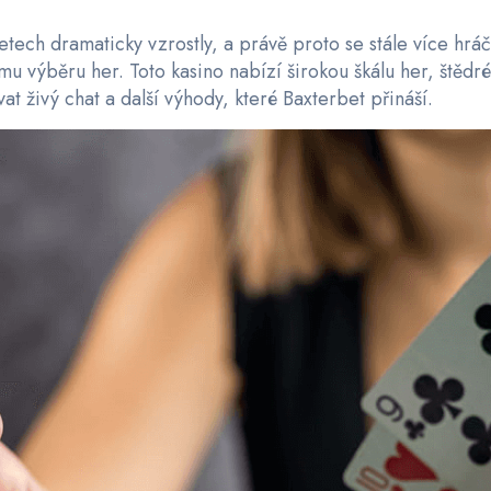
letech dramaticky vzrostly, a právě proto se stále více hrá
nímu výběru her. Toto kasino nabízí širokou škálu her, št
at živý chat a další výhody, které Baxterbet přináší.