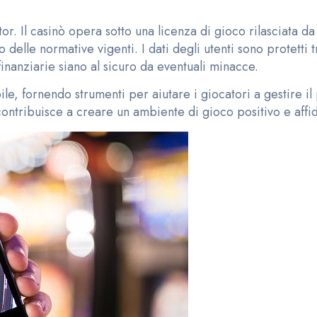
tor. Il casinò opera sotto una licenza di gioco rilasciata 
o delle normative vigenti. I dati degli utenti sono protetti 
inanziarie siano al sicuro da eventuali minacce.
ile, fornendo strumenti per aiutare i giocatori a gestire 
contribuisce a creare un ambiente di gioco positivo e affid