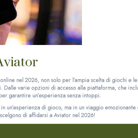
Aviator
 online nel 2026, non solo per l’ampia scelta di giochi e l
i. Dalle varie opzioni di accesso alla piattaforma, che incl
per garantire un’esperienza senza intoppi.
o in un’esperienza di gioco, ma in un viaggio emozionante 
 scelgono di affidarsi a Aviator nel 2026!