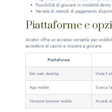
Possibilità di giocare in modalità demo 
Varietà di metodi di pagamento disponi
Piattaforme e opzi
Aviator offre un accesso versatile per soddis
accedere al casinò e iniziare a giocare.
Piattaforma
Sito web desktop
Visita il 
App mobile
Scarica l
Versione browser mobile
Accedi da