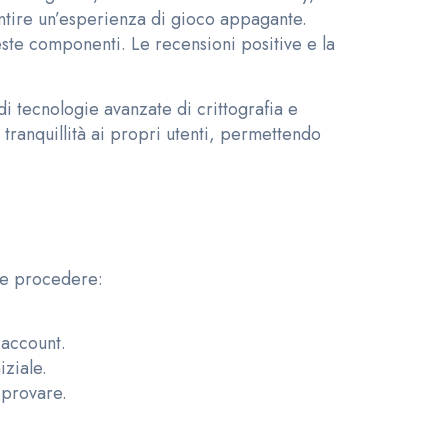
rantire un’esperienza di gioco appagante.
este componenti. Le recensioni positive e la
 di tecnologie avanzate di crittografia e
tranquillità ai propri utenti, permettendo
ome procedere:
 account.
iziale.
 provare.