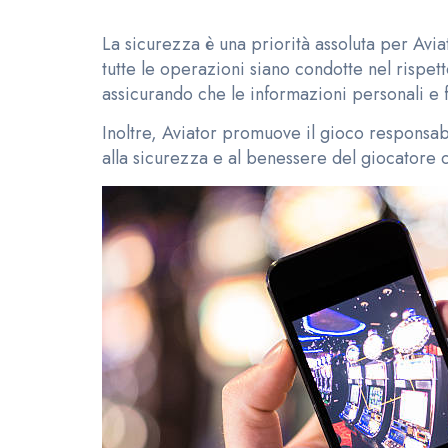
La sicurezza è una priorità assoluta per Avia
tutte le operazioni siano condotte nel rispett
assicurando che le informazioni personali e f
Inoltre, Aviator promuove il gioco responsab
alla sicurezza e al benessere del giocatore 