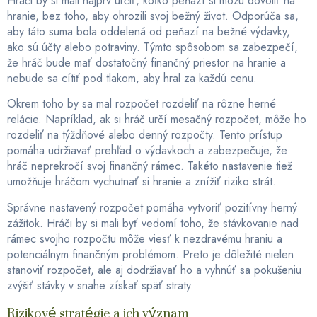
Hráči by si mali najprv určiť, koľko peňazí si môžu dovoliť na
hranie, bez toho, aby ohrozili svoj bežný život. Odporúča sa,
aby táto suma bola oddelená od peňazí na bežné výdavky,
ako sú účty alebo potraviny. Týmto spôsobom sa zabezpečí,
že hráč bude mať dostatočný finančný priestor na hranie a
nebude sa cítiť pod tlakom, aby hral za každú cenu.
Okrem toho by sa mal rozpočet rozdeliť na rôzne herné
relácie. Napríklad, ak si hráč určí mesačný rozpočet, môže ho
rozdeliť na týždňové alebo denný rozpočty. Tento prístup
pomáha udržiavať prehľad o výdavkoch a zabezpečuje, že
hráč neprekročí svoj finančný rámec. Takéto nastavenie tiež
umožňuje hráčom vychutnať si hranie a znížiť riziko strát.
Správne nastavený rozpočet pomáha vytvoriť pozitívny herný
zážitok. Hráči by si mali byť vedomí toho, že stávkovanie nad
rámec svojho rozpočtu môže viesť k nezdravému hraniu a
potenciálnym finančným problémom. Preto je dôležité nielen
stanoviť rozpočet, ale aj dodržiavať ho a vyhnúť sa pokušeniu
zvýšiť stávky v snahe získať späť straty.
Rizikové stratégie a ich význam