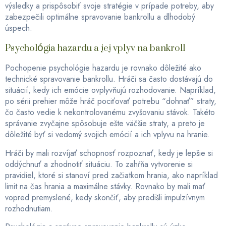
výsledky a prispôsobiť svoje stratégie v prípade potreby, aby
zabezpečili optimálne spravovanie bankrollu a dlhodobý
úspech.
Psychológia hazardu a jej vplyv na bankroll
Pochopenie psychológie hazardu je rovnako dôležité ako
technické spravovanie bankrollu. Hráči sa často dostávajú do
situácií, kedy ich emócie ovplyvňujú rozhodovanie. Napríklad,
po sérii prehier môže hráč pociťovať potrebu “dohnať” straty,
čo často vedie k nekontrolovanému zvyšovaniu stávok. Takéto
správanie zvyčajne spôsobuje ešte väčšie straty, a preto je
dôležité byť si vedomý svojich emócií a ich vplyvu na hranie.
Hráči by mali rozvíjať schopnosť rozpoznať, kedy je lepšie si
oddýchnuť a zhodnotiť situáciu. To zahŕňa vytvorenie si
pravidiel, ktoré si stanoví pred začiatkom hrania, ako napríklad
limit na čas hrania a maximálne stávky. Rovnako by mali mať
vopred premyslené, kedy skončiť, aby predišli impulzívnym
rozhodnutiam.