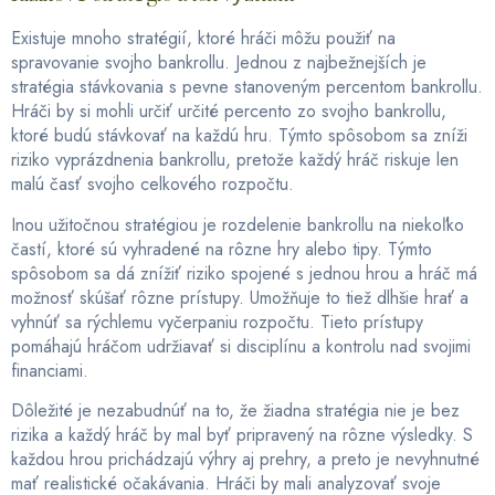
Existuje mnoho stratégií, ktoré hráči môžu použiť na
spravovanie svojho bankrollu. Jednou z najbežnejších je
stratégia stávkovania s pevne stanoveným percentom bankrollu.
Hráči by si mohli určiť určité percento zo svojho bankrollu,
ktoré budú stávkovať na každú hru. Týmto spôsobom sa zníži
riziko vyprázdnenia bankrollu, pretože každý hráč riskuje len
malú časť svojho celkového rozpočtu.
Inou užitočnou stratégiou je rozdelenie bankrollu na niekoľko
častí, ktoré sú vyhradené na rôzne hry alebo tipy. Týmto
spôsobom sa dá znížiť riziko spojené s jednou hrou a hráč má
možnosť skúšať rôzne prístupy. Umožňuje to tiež dlhšie hrať a
vyhnúť sa rýchlemu vyčerpaniu rozpočtu. Tieto prístupy
pomáhajú hráčom udržiavať si disciplínu a kontrolu nad svojimi
financiami.
Dôležité je nezabudnúť na to, že žiadna stratégia nie je bez
rizika a každý hráč by mal byť pripravený na rôzne výsledky. S
každou hrou prichádzajú výhry aj prehry, a preto je nevyhnutné
mať realistické očakávania. Hráči by mali analyzovať svoje